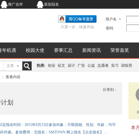
推广合作
策划冠名
用户名
只需一步，快速开始
密码
青年机遇
校园大使
赛事汇总
新闻资讯
荣誉嘉奖
热搜:
创业
征文
设计
广告
公益
志愿者
实习
训练营
文章
搜
查看内容
分享到：
秀计划
索
›
inmentZ迟报名时间：2015年8月23日参加对象：不限国籍、性别、年龄，均可
本月同
/作曲。参加费用：无报名：SMTOWN 网上报名【点击报名】 ...