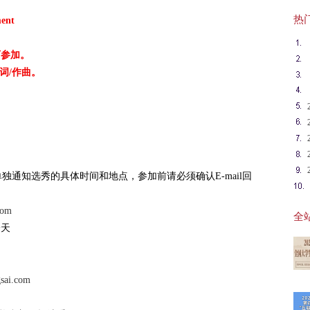
热门英
ent
可参加。
词/作曲。
会单独通知选秀的具体时间和地点，参加前请必须确认E-mail回
com
全站
一天
gsai.com