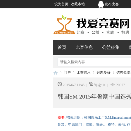
设为首页
收藏本站
发布比赛
首页
比赛信息
公益征集
门户
比赛信息
兴趣爱好
选秀歌唱
2015-6-7 11:45
|
评论: 0
|
20057
韩国SM 2015年暑期中国选
我
›
›
›
›
摘要
: 招募组织：韩国娱乐工厂S.M.Enterta
参加。申请部门：唱歌、舞蹈,、模特、表演, 作词