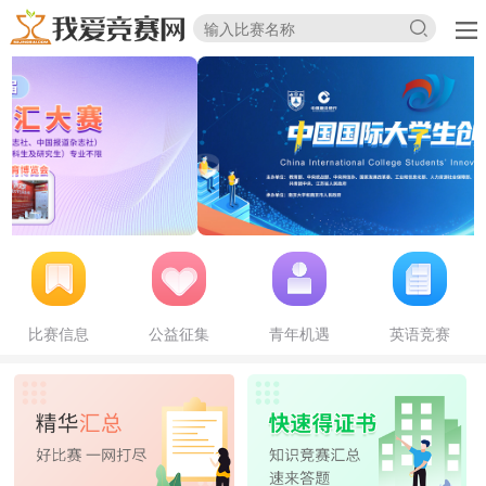
比赛信息
公益征集
青年机遇
英语竞赛