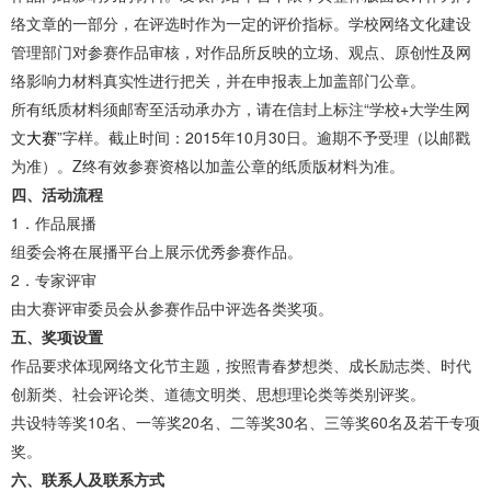
络文章的一部分，在评选时作为一定的评价指标。学校网络文化建设
管理部门对参赛作品审核，对作品所反映的立场、观点、原创性及网
络影响力材料真实性进行把关，并在申报表上加盖部门公章。
所有纸质材料须邮寄至活动承办方，请在信封上标注“学校+大学生网
文
大赛
”字样。截止时间：2015年10月30日。逾期不予受理（以邮戳
为准）。Z终有效参赛资格以加盖公章的纸质版材料为准。
四、活动流程
1．作品展播
组委会将在展播平台上展示优秀参赛作品。
2．专家评审
由大赛评审委员会从参赛作品中评选各类奖项。
五、奖项设置
作品要求体现网络文化节主题，按照青春梦想类、成长励志类、时代
创新类、社会评论类、道德文明类、思想理论类等类别评奖。
共设特等奖10名、一等奖20名、二等奖30名、三等奖60名及若干专项
奖。
六、联系人及联系方式