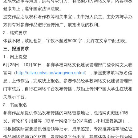
述成长故事等角度，撰写有吸引力、有感染力的网络文章。内容积极
健康向上，遵守国家法律法规。
提交作品之版权和著作权等相关事宜，由申报人负责。主办方与承办
方拥有对参赛作品进行宣传推广、展览出版的权利。
2．格式要求
体裁不限，鼓励创新，字数不超过5000字，允许在文章中配图表。
三、报送要求
1．网上提交
6月25日—10月30日，参赛学校网络文化建设管理部门登录网文大赛
官网（
http://ulive.univs.cn/wangwen.shtml
），按照要求填写报名信
息，上传作品，完成线上报名。参赛作品经学校网络文化建设管理部
门审核后，自行在网络平台发布传播，鼓励上传到中国大学生在线相
关展示平台。
2．书面报名
参赛作品须提供作品发布传播的网络链接地址，包括网页截图和转
发、评论和引用量等（取单一网络平台的Z高值，不用重复累加），
可根据实际需要提供包括领导批示、成果鉴定、专家推荐信等能佐证
作品网络影响力的材料。发表网络平台不限，其整体版面设计作为网