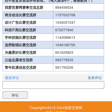
而不是盲从添加所有群组。（每人限加4个，谢谢配合！）
我爱竞赛网赛事交流总群
894458534
商业创业比赛交流群
1157022768
设计广告比赛交流群
1034057247
科技IT类比赛交流群
672077940
学科技能比赛交流群
1142088613
选秀歌唱比赛交流群
1049196755
兴趣爱好比赛交流群
601625823
公益志愿者交流群
993779533
青年机遇信息交流群
591750236
最新评论
发表评论
Copyright©2015-2024我爱竞赛网