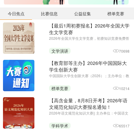
今日焦点
比赛信息
公益征集
榜单竞赛
【最后1周初赛报名】2026年全国大学
生文学竞赛
2026年全国大学生文学竞赛，初赛知识竞赛免费答
题，决赛作品赛 || 主办单位：全国大学生文学竞赛
组委会、北京中华文化发展协会、黑龙江省创新教
文学演讲
70698
育研究院
【教育部等主办】2026年中国国际大
学生创新大赛
中国国际大学生创新大赛（2026）；主办单位：教
育部、中央统战部、中央网信办、国家发展改革
委、工业和信息化部、人力资源社会保障部、农业
榜单竞赛
10214
农村部、中国科学院、中国工程院、国家知识产权
局、共青团中央和江苏省人民 ...
【高含金量，8月8日开考】2026年语
文规范化知识大赛报名通知！
2026年语文规范化知识大赛|| 主办单位：中国语文
报刊协会|| 报名截止时 .. ...
学科学术
65517