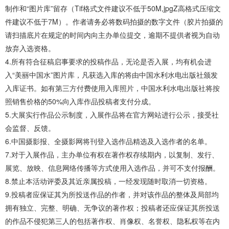
制作和“图片库”留存（Tif格式文件建议不低于50M,jpgZ高格式压缩文
件建议不低于7M）。作者请务必将数码拍摄的数字文件（胶片拍摄的
请扫描底片在规定的时间内向主办单位提交，逾期不提供者视为自动
放弃入选资格。
4.所有符合征稿启事要求的投稿作品，无论是否入展，均有机会进
入“美丽中国水”图片库，凡获选入库的将由中国水利水电出版社颁发
入库证书。如有第三方付费使用入库照片，中国水利水电出版社将按
照销售价格的50%向入库作品投稿者支付分成。
5.大展实行作品公示制度，入展作品将在官方网站进行公示，接受社
会监督、反馈。
6.中国摄影报、全摄影网将刊登入选作品精选及入选作者的名单。
7.对于入展作品，主办单位有权在著作权存续期内，以复制、发行、
展览、放映、信息网络传播等方式使用入选作品，并可不支付报酬。
8.禁止本活动评委及其近亲属投稿，一经发现随时取消一切资格。
9.投稿者应保证其为所投送作品的作者，并对该作品的整体及局部均
拥有独立、完整、明确、无争议的著作权；投稿者还应保证其所投送
的作品不侵犯第三人的包括著作权、肖像权、名誉权、隐私权等在内