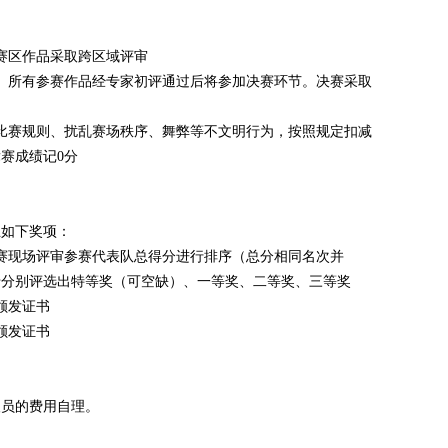
赛区作品采取跨区域评审
。所有参赛作品经专家初评通过后将参加决赛环节。决赛采取
比赛规则、扰乱赛场秩序、舞弊等不文明行为，按照规定扣减
赛成绩记0分
立如下奖项：
赛现场评审参赛代表队总得分进行排序（总分相同名次并
专分别评选出特等奖（可空缺）、一等奖、二等奖、三等奖
颁发证书
颁发证书
人员的费用自理。