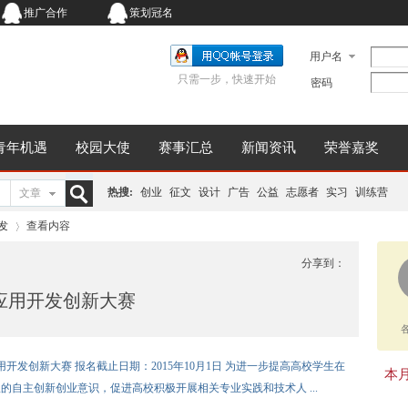
推广合作
策划冠名
用户名
只需一步，快速开始
密码
青年机遇
校园大使
赛事汇总
新闻资讯
荣誉嘉奖
热搜:
创业
征文
设计
广告
公益
志愿者
实习
训练营
文章
搜
发
查看内容
分享到：
应用开发创新大赛
索
›
开发创新大赛 报名截止日期：2015年10月1日 为进一步提高高校学生在
本月同
自主创新创业意识，促进高校积极开展相关专业实践和技术人 ...