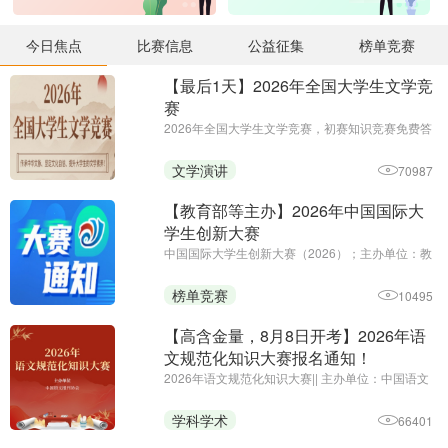
今日焦点
比赛信息
公益征集
榜单竞赛
【最后1天】2026年全国大学生文学竞
赛
2026年全国大学生文学竞赛，初赛知识竞赛免费答
题，决赛作品赛 || 主办单位：全国大学生文学竞赛
组委会、北京中华文化发展协会、黑龙江省创新教
文学演讲
70987
育研究院
【教育部等主办】2026年中国国际大
学生创新大赛
中国国际大学生创新大赛（2026）；主办单位：教
育部、中央统战部、中央网信办、国家发展改革
委、工业和信息化部、人力资源社会保障部、农业
榜单竞赛
10495
农村部、中国科学院、中国工程院、国家知识产权
局、共青团中央和江苏省人民 ...
【高含金量，8月8日开考】2026年语
文规范化知识大赛报名通知！
2026年语文规范化知识大赛|| 主办单位：中国语文
报刊协会|| 报名截止时 .. ...
学科学术
66401