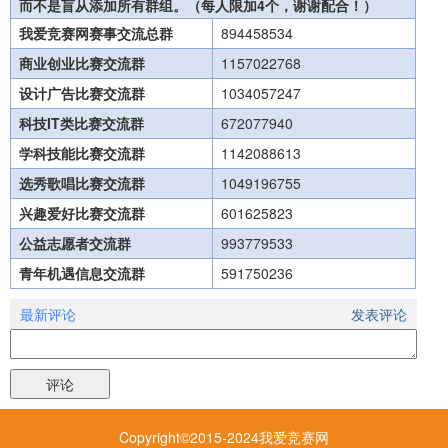
而不是盲从添加所有群组。（每人限加4个，谢谢配合！）
我爱竞赛网赛事交流总群
894458534
商业创业比赛交流群
1157022768
设计广告比赛交流群
1034057247
科技IT类比赛交流群
672077940
学科技能比赛交流群
1142088613
选秀歌唱比赛交流群
1049196755
兴趣爱好比赛交流群
601625823
公益志愿者交流群
993779533
青年机遇信息交流群
591750236
最新评论
发表评论
Copyright©2015-2024我爱竞赛网