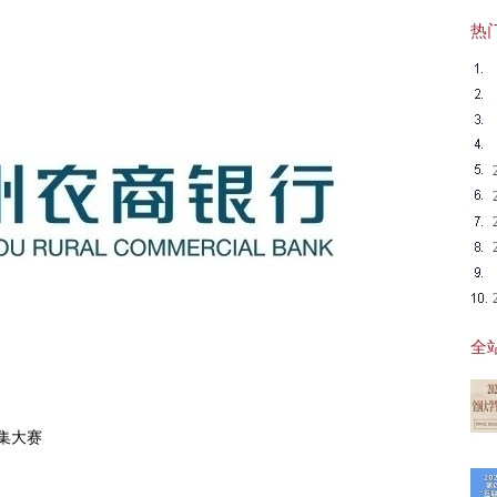
热门英
全站
征集大赛