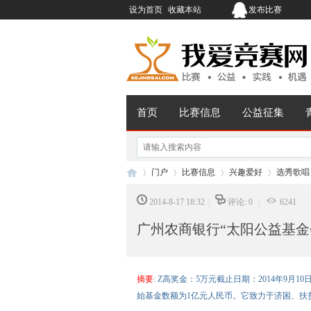
设为首页
收藏本站
发布比赛
首页
比赛信息
公益征集
门户
比赛信息
兴趣爱好
选秀歌唱
2014-8-17 18:32
|
评论: 0
|
6241
广州农商银行“太阳公益基金会
我
›
›
›
›
摘要
: Z高奖金：5万元截止日期：2014年9月
始基金数额为1亿元人民币。它致力于济困、扶贫、