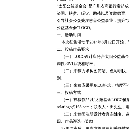
“太阳公益基金会”是广州农商银行发起
赛
济困、扶贫、赈灾、助残以及资助教育
引导社会公众关注慈善公益事业，提升“
公益基金会”LOGO。
一、活动时间
本次征集活动于2014年8月12日开始，于2
二、投稿作品要求
（一）LOGO设计应符合太阳公益基
调性和VI系统相呼应。
网
（二）来稿力求构图简洁、色彩明快、
别。
（三）来稿应采用JPEG格式，精度不小于
三、投稿方式
（一）投稿作品以“太阳基金LOGO征
solarlogo@163.com；联系人：田先生，电
（二）来稿须注明设计者真实姓名、身
四、作品评选与奖励
征集结束后，主办方将邀请相关领域的