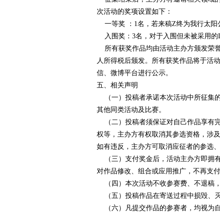
次活动的奖项设置如下：
一等奖 ：1名，若来稿Z终为我行太阳
入围奖：3名，对于入围但未被采用的L
所有获奖作品均由活动主办方颁发荣誉证
人所得税后颁发。所有获奖作品将于活动结束
信、微博平台进行公示。
五、相关声明
（一）投稿者承诺本次活动中所征集的
其他同类活动及比赛。
（二）投稿者须保证对自己作品享有完
权等，主办方有权取消其参选资格，涉
如有违反，主办方可取消应征者的参选、
（三）支付奖金后，活动主办方即拥有
对作品修改、组合或应用推广，不再支
（四）本次活动不收参赛费、不退稿，
（五）投稿作品在寄送过程中损毁、灭
（六）凡提交作品的参赛者，均视为自