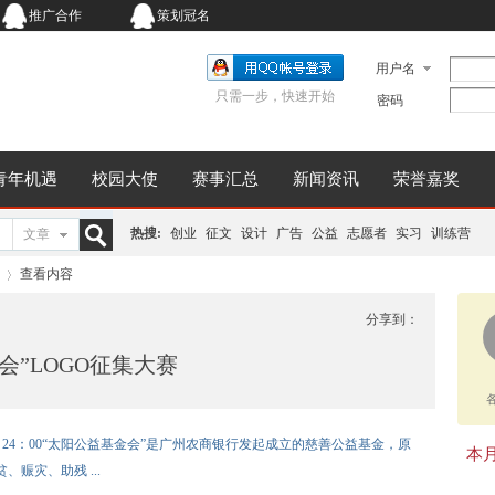
推广合作
策划冠名
用户名
只需一步，快速开始
密码
青年机遇
校园大使
赛事汇总
新闻资讯
荣誉嘉奖
热搜:
创业
征文
设计
广告
公益
志愿者
实习
训练营
文章
搜
查看内容
分享到：
”LOGO征集大赛
索
›
10日24：00“太阳公益基金会”是广州农商银行发起成立的慈善公益基金，原
本月同
赈灾、助残 ...