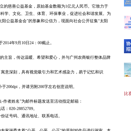
成立的慈善公益基金，原始基金数额为1亿元人民币。它致力于
【最
、科学、文化、卫生、体育、环保事业，促进社会和谐发展。为
太阳公益基金会”的形象和公信力，现面向社会公开征集“太阳
20
014年9月10日24：00截止。
【“
金的主旨，传达温暖、希望和爱心，并与广州农商银行整体品牌
寓意深刻，具有视觉吸引力和艺术感染力，易于记忆和识
【协
200dpi，并请另附200字左右创意说明。
比赛
集-作者姓名”为邮件标题发送至活动指定邮箱：
【可
话：020-28852709。
份证号码、通讯地址、联系电话。
专家评委本着“公开、公平、公正”的原则对作品进行评审。本