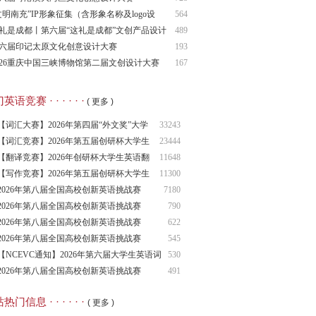
文明南充”IP形象征集（含形象名称及logo设
564
）
礼是成都丨第六届“这礼是成都”文创产品设计
489
赛
六届印记太原文化创意设计大赛
193
026重庆中国三峡博物馆第二届文创设计大赛
167
语竞赛 · · · · · ·
( 更多 )
【词汇大赛】2026年第四届“外文奖”大学
33243
生
【词汇竞赛】2026年第五届创研杯大学生
23444
英语
【翻译竞赛】2026年创研杯大学生英语翻
11648
译竞
【写作竞赛】2026年第五届创研杯大学生
11300
英语
2026年第八届全国高校创新英语挑战赛
7180
（NCIE
2026年第八届全国高校创新英语挑战赛
790
2026年第八届全国高校创新英语挑战赛
622
（NCIE
2026年第八届全国高校创新英语挑战赛
545
（NCIE
【NCEVC通知】2026年第六届大学生英语词
530
汇
2026年第八届全国高校创新英语挑战赛
491
（NCIE
热门信息 · · · · · ·
( 更多 )