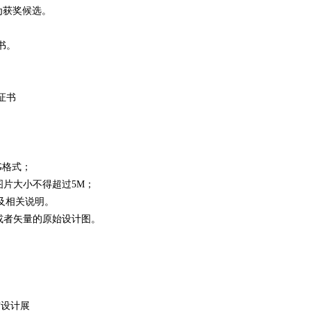
【协
为获奖候选。
书。
证书
G格式；
张图片大小不得超过5M；
及相关说明。
i或者矢量的原始设计图。
铺设计展