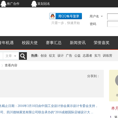
推广合作
策划冠名
用户名
只需一步，快速开始
密码
青年机遇
校园大使
赛事汇总
新闻资讯
荣誉嘉奖
热搜:
创业
征文
设计
广告
公益
志愿者
实习
训练营
文章
搜
查看内容
分享到：
索
›
报名截止日期：2016年3月10日由中国工业设计协会展示设计专委会支持，
本月同
四川德纳展览有限公司联合承办的“2016成都国际店铺设计大 ...
第