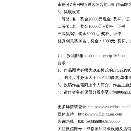
审得分Z高+网络票选综合前20组作品即
3、奖项设置
一等奖1名：奖金20000元现金+奖杯、证
二等奖1名：奖金10000元+奖杯、证书
三等奖3名: 奖金5000元+奖杯、证书
优秀创意奖10名，奖金：1000元+奖杯、
四、 投稿邮箱：
cddonnor@vip.163.com
要求：
1、作品图片必须为RGB模式的JPG或PN
2、图片尺寸必须大于780*420像素,单
3、投稿作品需附上个人简介、作品主题
4、请作者务必保留分辨率至少为800dp
更多详情请登录：
http://www.cddpsj.com/
媒体支持：
https://www.52jingsai.com
咨询热线：028-69886608/69886630
关注微信账号：成都国际商业设施及店