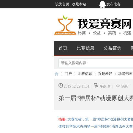
设为首页
收藏本站
发布比赛
首页
比赛信息
公益征集
门户
比赛信息
兴趣爱好
动漫书画
2015-12-29 11:51
|
评论: 0
|
9697
第一届“神居杯”动漫原创大
我
›
›
›
›
摘要
: 大赛名称：第一届“神居杯”动漫原创大赛报
体技师学院承办的第一届“神居杯”动漫原创大赛