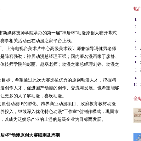
热门英
赛
新媒体技师学院承办的第一届“神居杯”动漫原创大赛开幕式
前赛事相关活动已在动漫之家平台上线。
上海电视台美术片中心高级美术设计师兼编导冯健男老师
也是阵容强劲：神居动漫总经理王强；国内著名漫画家于彦舒、
媒体技师学院的彭丽、赵磊老师；动漫之家总经理刘铮、动漫之
标，希望通过此次大赛选拔优秀的原创动漫人才，挖掘精
动漫创作人才，促进国产动漫的创作、交流与发展。也希望能够
，让更多的人了解动漫，喜欢动漫。
全站
创动漫IP的孵化、跨界商业动漫项目、政府教育教材动漫
养投入，继续深入优化特色动漫“工作室”创制作模式，巩固市
P，以成为泛娱乐产业的上游的超级企业为目标而发展。
神居杯”动漫原创大赛细则及周期