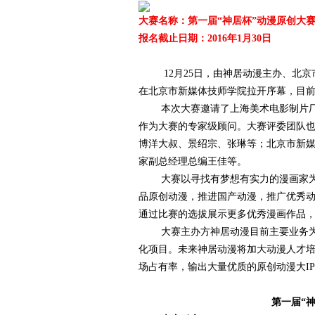
大赛名称：第一届“神居杯”动漫原创大
报名截止日期：2016年1月30日
爱
12月25日，由神居动漫主办、北京市
在北京市新媒体技师学院拉开序幕，目
本次大赛邀请了上海美术电影制片厂、
作为大赛的专家级顾问。大赛评委团队
博洋大叔、景绍宗、张琳等；北京市新
家副总经理总编王佳等。
大赛以寻找有梦想有实力的漫画家为目
品原创动漫，推进国产动漫，推广优秀
竞
通过比赛的选拔展示更多优秀漫画作品
大赛主办方神居动漫目前主要业务为原
化项目。未来神居动漫将加大动漫人才培
场占有率，输出大量优质的原创动漫大I
第一届“