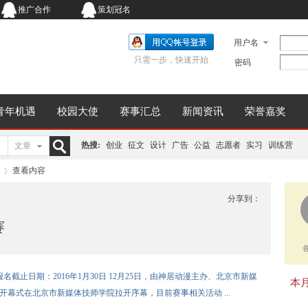
推广合作
策划冠名
用户名
只需一步，快速开始
密码
青年机遇
校园大使
赛事汇总
新闻资讯
荣誉嘉奖
热搜:
创业
征文
设计
广告
公益
志愿者
实习
训练营
文章
搜
查看内容
分享到：
赛
索
›
名截止日期：2016年1月30日 12月25日，由神居动漫主办、北京市新媒
本月同
开幕式在北京市新媒体技师学院拉开序幕，目前赛事相关活动 ...