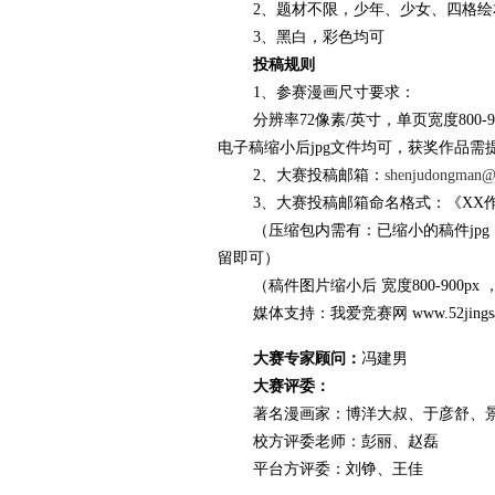
2、题材不限，少年、少女、四格绘
3、黑白，彩色均可
投稿规则
1、参赛漫画尺寸要求：
分辨率72像素/英寸，单页宽度800-
电子稿缩小后jpg文件均可，获奖作品需
2、大赛投稿邮箱：
shenjudongman@
3、大赛投稿邮箱命名格式：《XX作
（压缩包内需有：已缩小的稿件jpg，
留即可）
（稿件图片缩小后 宽度800-900px
媒体支持：我爱竞赛网 www.52jingsai
大赛专家顾问：
冯建男
大赛评委：
著名漫画家：博洋大叔、于彦舒、景
校方评委老师：彭丽、赵磊
平台方评委：刘铮、王佳