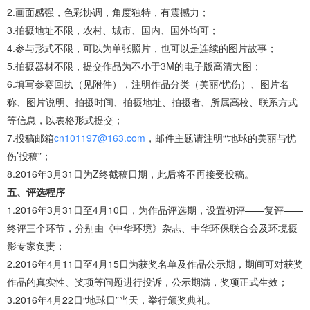
2.画面感强，色彩协调，角度独特，有震撼力；
3.拍摄地址不限，农村、城市、国内、国外均可；
4.参与形式不限，可以为单张照片，也可以是连续的图片故事；
5.拍摄器材不限，提交作品为不小于3M的电子版高清大图；
6.填写参赛回执（见附件），注明作品分类（美丽/忧伤）、图片名
称、图片说明、拍摄时间、拍摄地址、拍摄者、所属高校、联系方式
等信息，以表格形式提交；
7.投稿邮箱
cn101197@163.com
，邮件主题请注明“‘地球的美丽与忧
伤’投稿”；
8.2016年3月31日为Z终截稿日期，此后将不再接受投稿。
五、评选程序
1.2016年3月31日至4月10日，为作品评选期，设置初评——复评——
终评三个环节，分别由《中华环境》杂志、中华环保联合会及环境摄
影专家负责；
2.2016年4月11日至4月15日为获奖名单及作品公示期，期间可对获奖
作品的真实性、奖项等问题进行投诉，公示期满，奖项正式生效；
3.2016年4月22日“地球日”当天，举行颁奖典礼。