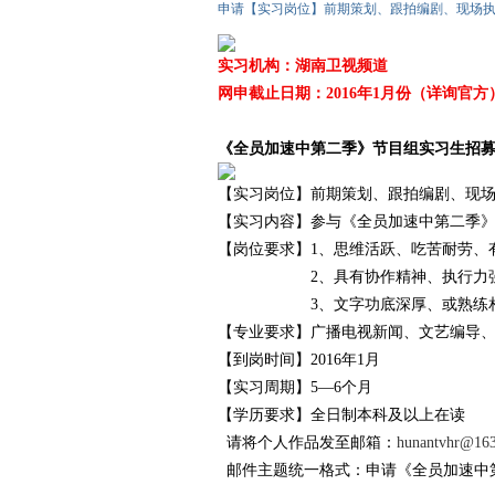
申请【实习岗位】前期策划、跟拍编剧、现场执行
实习机构：湖南卫视频道
网申截止日期：2016年1月份（详询官方
爱
《全员加速中第二季》节目组实习生招
【实习岗位】前期策划、跟拍编剧、现
【实习内容】参与《全员加速中第二季
【岗位要求】1、思维活跃、吃苦耐劳、
2、具有协作精神、执行力强、
3、文字功底深厚、或熟练相关
竞
【专业要求】广播电视新闻、文艺编导
【到岗时间】2016年1月
【实习周期】5—6个月
【学历要求】全日制本科及以上在读
请将个人作品发至邮箱：
hunantvhr@16
邮件主题统一格式：申请《全员加速中第