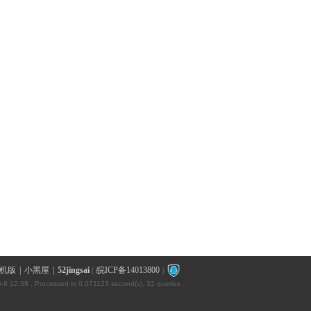
机版
|
小黑屋
|
52jingsai
(
皖ICP备14013800
)
-8 12:38
, Processed in 0.071123 second(s), 32 queries .