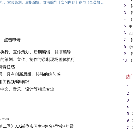
、宣传策划、后期编辑、群演编导【实习内容】参与《全员加 ...
动
【
星
【
【
）
中
2
优
募
点击申请
【
启
小
场执行、宣传策划、后期编辑、群演编导
项
【
》的策划、宣传、制作与录制现场整体执行
【
有责任感
动
具有创新思维、较强的综艺感
热门英
视频编辑软件
、中文、音乐、设计等相关专业
3.com
二季》XX岗位实习生+姓名+学校+年级