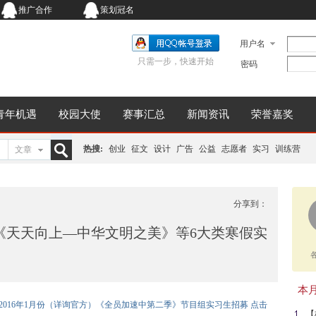
推广合作
策划冠名
用户名
只需一步，快速开始
密码
青年机遇
校园大使
赛事汇总
新闻资讯
荣誉嘉奖
热搜:
创业
征文
设计
广告
公益
志愿者
实习
训练营
文章
搜
分享到：
《天天向上—中华文明之美》等6大类寒假实
索
本月同
：2016年1月份（详询官方）《全员加速中第二季》节目组实习生招募 点击
【