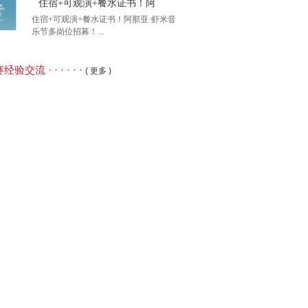
住宿+可观演+餐水证书！阿
住宿+可观演+餐水证书！阿那亚·虾米音
乐节多岗位招募！...
办单位招募】2026年第
经验交流 · · · · · ·
( 更多 )
+可观演+餐水证书！阿