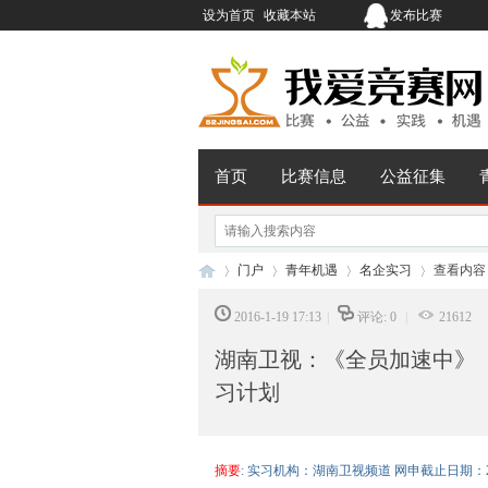
设为首页
收藏本站
发布比赛
首页
比赛信息
公益征集
门户
青年机遇
名企实习
查看内容
2016-1-19 17:13
|
评论: 0
|
21612
湖南卫视：《全员加速中》
我
›
›
›
›
习计划
摘要
: 实习机构：湖南卫视频道 网申截止日期