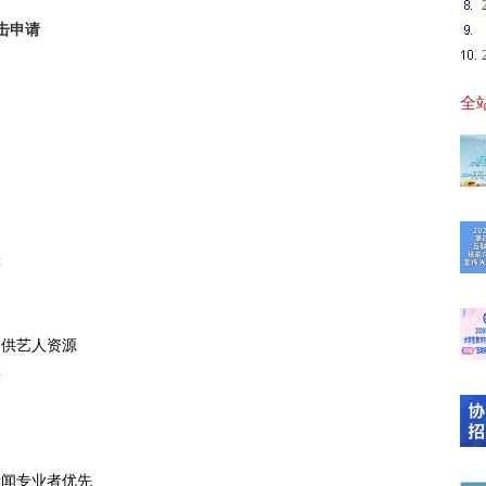
击申请
全站
等
【可
提供艺人资源
20
解
【“
新闻专业者优先