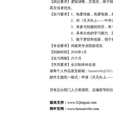
【岗位要求】逻辑清晰，文笔佳，善于
英文佳者优先。
【实习要求】1、热爱传媒，热爱电视，
2、对《天天向上——中华文明
3、有参与拍摄的经历，有个
4、具有出色的学习能力、思辨
5、敢于梦想和创新，强于务实
【专业要求】传媒类专业院校优先
【到岗时间】2016年1月
【实习周期】六个月
【学历要求】全日制本科在读
请将个人作品发至邮箱：
hunantvhr@163
邮件主题统一格式：申请《天天向上——
另有总台部门
人力资源部、
总编室等职
媒体支持：
www.52jingsai.com
网申官网：
www.hunantvhr.com