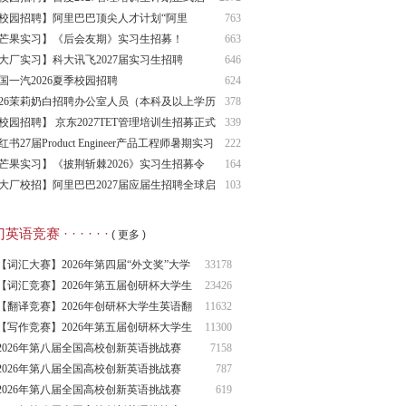
！
校园招聘】阿里巴巴顶尖人才计划“阿里
763
”2027届应届生招聘
芒果实习】《后会友期》实习生招募！
663
大厂实习】科大讯飞2027届实习生招聘
646
国一汽2026夏季校园招聘
624
026茉莉奶白招聘办公室人员（本科及以上学历
378
先）
校园招聘】 京东2027TET管理培训生招募正式
339
动
红书27届Product Engineer产品工程师暑期实习
222
目招募中
芒果实习】《披荆斩棘2026》实习生招募令
164
大厂校招】阿里巴巴2027届应届生招聘全球启
103
语竞赛 · · · · · ·
( 更多 )
【词汇大赛】2026年第四届“外文奖”大学
33178
生
【词汇竞赛】2026年第五届创研杯大学生
23426
英语
【翻译竞赛】2026年创研杯大学生英语翻
11632
译竞
【写作竞赛】2026年第五届创研杯大学生
11300
英语
2026年第八届全国高校创新英语挑战赛
7158
（NCIE
2026年第八届全国高校创新英语挑战赛
787
2026年第八届全国高校创新英语挑战赛
619