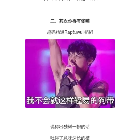
二、其次你得有张嘴
起码精通Rap如wuli韬韬
说得出独树一帜的话
吐得了意味深长的槽