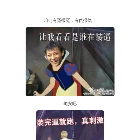
咱们有冤报冤，有仇报仇！
跪安吧