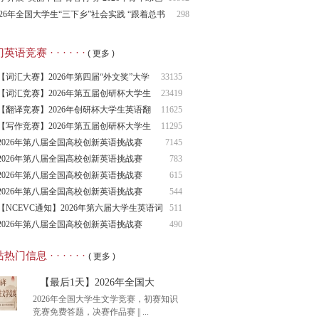
征科考实践活动的通知（附2025年入选团队名单）
026年全国大学生“三下乡”社会实践 “跟着总书
298
脚步看吉林”主题活动
语竞赛 · · · · · ·
( 更多 )
【词汇大赛】2026年第四届“外文奖”大学
33135
生
【词汇竞赛】2026年第五届创研杯大学生
23419
英语
【翻译竞赛】2026年创研杯大学生英语翻
11625
译竞
【写作竞赛】2026年第五届创研杯大学生
11295
英语
2026年第八届全国高校创新英语挑战赛
7145
（NCIE
2026年第八届全国高校创新英语挑战赛
783
2026年第八届全国高校创新英语挑战赛
615
（NCIE
2026年第八届全国高校创新英语挑战赛
544
（NCIE
【NCEVC通知】2026年第六届大学生英语词
511
汇
2026年第八届全国高校创新英语挑战赛
490
（NCIE
热门信息 · · · · · ·
( 更多 )
【最后1天】2026年全国大
2026年全国大学生文学竞赛，初赛知识
竞赛免费答题，决赛作品赛 || ...