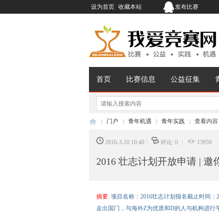
设为首页
收藏本站
发布比赛
首页
比赛信息
公益征集
门户
青年机遇
青年实践
查看内容
2016-3-10 10:40
|
评论: 0
|
13959
2016 壮志计划开放申请 
我
›
›
›
›
摘要
: 项目名称：2016壮志计划报名截止时间：
走出国门，与海外Z为优质和D的人与机构进行平