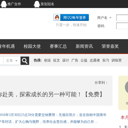
推广合作
策划冠名
用户名
只需一步，快速开始
密码
青年机遇
校园大使
赛事汇总
新闻资讯
荣誉嘉奖
热搜:
创业
征文
设计
广告
公益
志愿者
实习
训练营
文章
搜
分享到：
| 邀你赴美，探索成长的另一种可能！【免费】
索
2016年3月30日23点59分需要交纳费用：无项目简介：旨在协助中国青年
本月同
等对话，扩大心胸与视野，培养社会责任感，并能够为自己所 ...
关