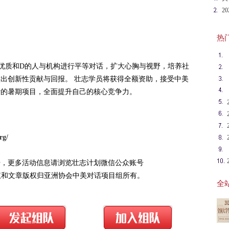
长
2
记
热门英
优质和D的人与机构进行平等对话，扩大心胸与视野，培养社
出创新性贡献与回报。 壮志学员将获得全额资助，接受中美
计的暑期项目，全面提升自己的核心竞争力。
rg/
号，更多活动信息请浏览壮志计划微信公众账号
动Z终解释权和文章版权归亚洲协会中美对话项目组所有。
全站