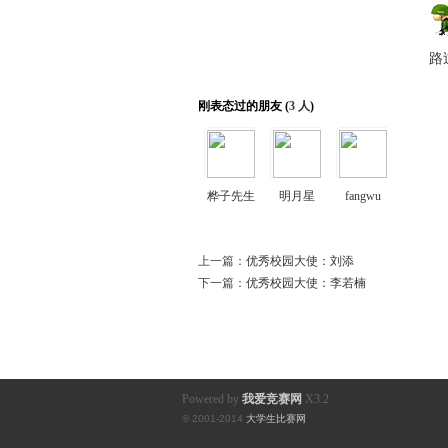
赛
路
刚表态过的朋友 (
3 人
)
桦子先生
明月星
fangwu
网
上一篇：
优秀校园大使：刘添
下一篇：
优秀校园大使：李若楠
Powered by
我爱竞赛网
X3.2
© 2001-2014
大学生比赛网