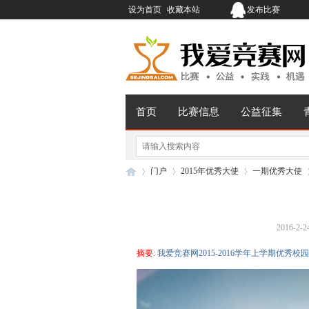
设为首页
收藏本站
发布比赛
首页
比赛信息
公益征集
门户
2015年优秀大使
一期优秀大使
2016-2-2
我
›
›
›
›
摘要
: 我爱竞赛网2015-2016学年上学期优秀