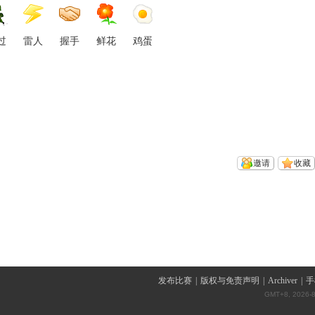
过
雷人
握手
鲜花
鸡蛋
邀请
收藏
发布比赛
|
版权与免责声明
|
Archiver
|
手
GMT+8, 2026-8