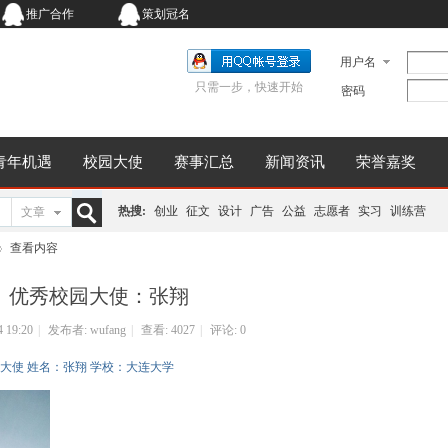
推广合作
策划冠名
用户名
只需一步，快速开始
密码
青年机遇
校园大使
赛事汇总
新闻资讯
荣誉嘉奖
热搜:
创业
征文
设计
广告
公益
志愿者
实习
训练营
文章
搜
查看内容
优秀校园大使：张翔
索
4 19:20
|
发布者:
wufang
|
查看:
4027
|
评论: 0
校园大使 姓名：张翔 学校：大连大学