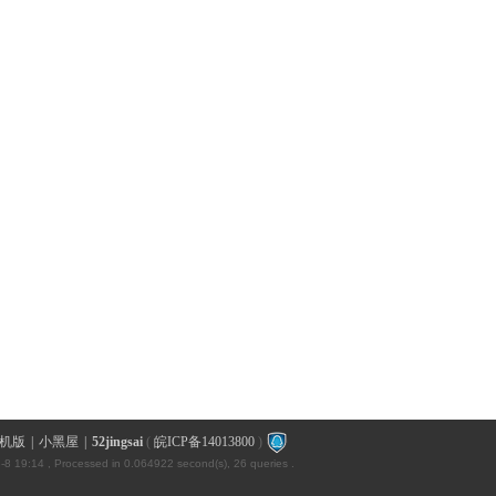
机版
|
小黑屋
|
52jingsai
(
皖ICP备14013800
)
-8 19:14
, Processed in 0.064922 second(s), 26 queries .