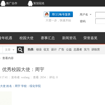
推广合作
策划冠名
用户名
只需一步，快速开始
密码
青年机遇
校园大使
赛事汇总
新闻资讯
荣誉嘉奖
热搜:
创业
征文
设计
广告
公益
志愿者
实习
训练营
文章
搜
查看内容
优秀校园大使：周宇
索
4 17:41
|
发布者:
wufang
|
查看:
2654
|
评论: 0
校园大使 姓名：周宇 学校：绥化学院