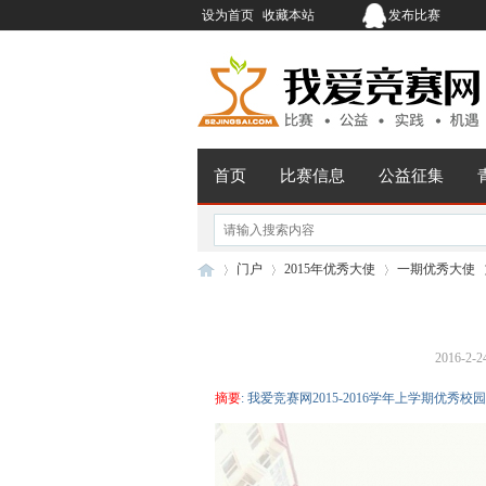
设为首页
收藏本站
发布比赛
首页
比赛信息
公益征集
门户
2015年优秀大使
一期优秀大使
2016-2-2
我
›
›
›
›
摘要
: 我爱竞赛网2015-2016学年上学期优秀