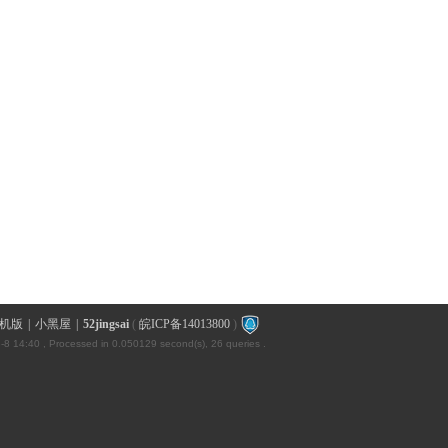
机版
|
小黑屋
|
52jingsai
(
皖ICP备14013800
)
-8 14:40
, Processed in 0.050129 second(s), 26 queries .