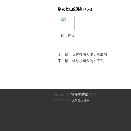
刚表态过的朋友 (
1 人
)
赛
花开有你
上一篇：
优秀校园大使：昌加加
下一篇：
优秀校园大使：王飞
网
Powered by
我爱竞赛网
X3.2
© 2001-2014
大学生比赛网