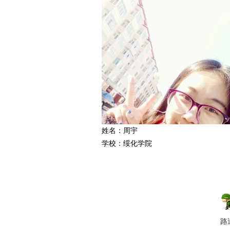
爱
姓名：周宇
学校：绥化学院
竞
路