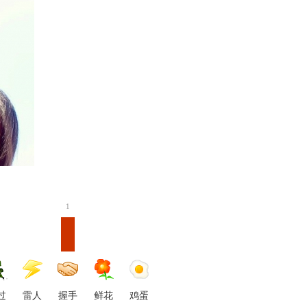
1
过
雷人
握手
鲜花
鸡蛋