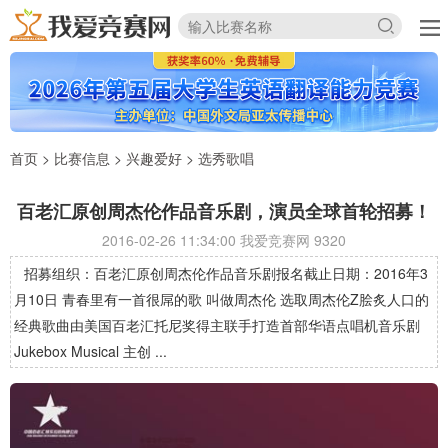
首页
>
比赛信息
>
兴趣爱好
>
选秀歌唱
百老汇原创周杰伦作品音乐剧，演员全球首轮招募！
2016-02-26 11:34:00 我爱竞赛网
9320
招募组织：百老汇原创周杰伦作品音乐剧报名截止日期：2016年3
月10日 青春里有一首很屌的歌 叫做周杰伦 选取周杰伦Z脍炙人口的
经典歌曲由美国百老汇托尼奖得主联手打造首部华语点唱机音乐剧
Jukebox Musical 主创 ...