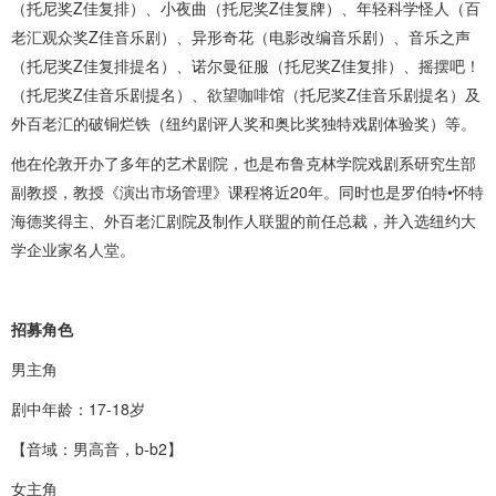
（托尼奖Z佳复排）、小夜曲（托尼奖Z佳复牌）、年轻科学怪人（百
老汇观众奖Z佳音乐剧）、异形奇花（电影改编音乐剧）、音乐之声
（托尼奖Z佳复排提名）、诺尔曼征服（托尼奖Z佳复排）、摇摆吧！
（托尼奖Z佳音乐剧提名）、欲望咖啡馆（托尼奖Z佳音乐剧提名）及
外百老汇的破铜烂铁（纽约剧评人奖和奥比奖独特戏剧体验奖）等。
他在伦敦开办了多年的艺术剧院，也是布鲁克林学院戏剧系研究生部
副教授，教授《演出市场管理》课程将近20年。同时也是罗伯特•怀特
海德奖得主、外百老汇剧院及制作人联盟的前任总裁，并入选纽约大
学企业家名人堂。
招募角色
男主角
剧中年龄：17-18岁
【音域：男高音，b-b2】
女主角