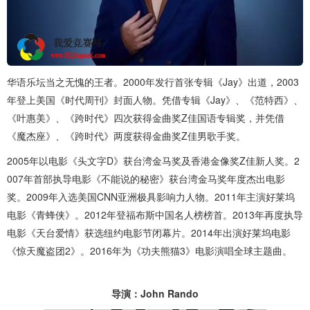
华语乐坛当之无愧的王者。2000年发行首张专辑《Jay》出道，2003
年登上美国《时代周刊》封面人物。凭借专辑《Jay》、《范特西》、
《叶惠美》、《跨时代》四次获得金曲奖Z佳国语专辑奖，并凭借
《魔杰座》、《跨时代》两度获得金曲奖Z佳男歌手奖。
2005年以电影《头文字D》获台湾金马奖及香港金像奖Z佳新人奖。2
007年首部执导电影《不能说的秘密》获台湾金马奖年度杰出电影
奖。2009年入选美国CNN亚洲极具影响力人物。2011年主演好莱坞
电影《青蜂侠》。2012年登福布斯中国名人榜榜首。2013年再度执导
电影《天台爱情》获选纽约电影节闭幕片。2014年出演好莱坞电影
《惊天魔盗团2》。2016年为《功夫熊猫3》电影演唱全球主题曲。
导演：John Rando