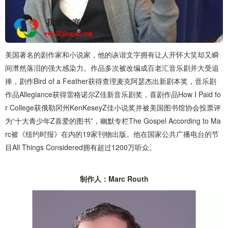
美国著名的剧作家和小说家，他的诙谐文字拥有让人开怀大笑却又瞬
间潸然落泪的强大感染力。作品多次被改编成百老汇音乐剧并大受追
捧，剧作Bird of a Feather获得查理麦克阿瑟杰出新剧本奖，音乐剧
作品Allegiance获得雷格诺尔Z佳新音乐剧奖，喜剧作品How I Paid fo
r College获俄勒冈州KenKeseyZ佳小说奖并被美国图书馆协会投票评
为“十大青少年Z喜爱的图书”，幽默专栏The Gospel According to Ma
rc被《纽约时报》在内的19家刊物出版。他在国家公共广播电台的节
目All Things Considered拥有超过1200万听众。
制作人：Marc Routh