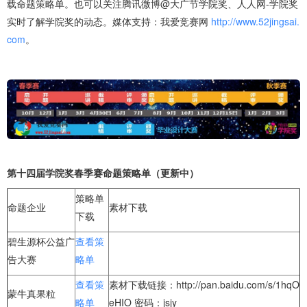
载命题策略单。也可以关注腾讯微博@大广节学院奖、人人网-学院奖
实时了解学院奖的动态。媒体支持：我爱竞赛网
http://www.52jingsai.
com
。
第十四届学院奖春季赛命题策略单（更新中）
策略单
命题企业
素材下载
下载
碧生源杯公益广
查看策
告大赛
略单
查看策
素材下载链接：http://pan.baidu.com/s/1hqO
蒙牛真果粒
略单
eHIO 密码：jsjy