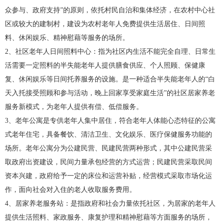
众参与、政府支持”的原则，依托村民自治和集体经济，在农村中心社
区或较大的建制村，建设为农村老年人免费提供生活居住、日间照
料、休闲娱乐、精神慰藉等服务的场所。
2、社区老年人日间照料中心：指为社区内生活不能完全自理、日常生
活需要一定照料的半失能老年人提供膳食供应、个人照顾、保健康
复、休闲娱乐等日间托养服务的设施。是一种适合半失能老年人的“白
天入托接受照顾和参与活动，晚上回家享受家庭生活”的社区居家养老
服务新模式，为老年人提供有偿、低偿服务。
3、老年公寓是专供老年人集中居住，符合老年人体能心态特征的公寓
式老年住宅，具备餐饮、清洁卫生、文化娱乐、医疗保健服务功能的
场所。老年公寓分为公建民营、民建民营两种形式，其中公建民营采
取政府出资建设，民间力量承包经营的方式运营；民建民营采取民间
资本兴建，政府给予一定的床位和运营补贴，经营模式采取市场化运
作，面向社会对入住的老人收取服务费用。
4、居家养老服务站：是指政府和社会力量依托社区，为居家的老年人
提供生活照料、家政服务、康复护理和精神慰藉等方面服务的场所，