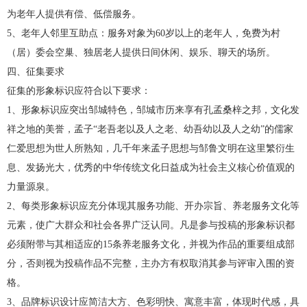
为老年人提供有偿、低偿服务。
5、老年人邻里互助点：服务对象为60岁以上的老年人，免费为村
（居）委会空巢、独居老人提供日间休闲、娱乐、聊天的场所。
四、征集要求
征集的形象标识应符合以下要求：
1、形象标识应突出邹城特色，邹城市历来享有孔孟桑梓之邦，文化发
祥之地的美誉，孟子“老吾老以及人之老、幼吾幼以及人之幼”的儒家
仁爱思想为世人所熟知，几千年来孟子思想与邹鲁文明在这里繁衍生
息、发扬光大，优秀的中华传统文化日益成为社会主义核心价值观的
力量源泉。
2、每类形象标识应充分体现其服务功能、开办宗旨、养老服务文化等
元素，使广大群众和社会各界广泛认同。凡是参与投稿的形象标识都
必须附带与其相适应的15条养老服务文化，并视为作品的重要组成部
分，否则视为投稿作品不完整，主办方有权取消其参与评审入围的资
格。
3、品牌标识设计应简洁大方、色彩明快、寓意丰富，体现时代感，具