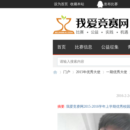
设为首页
收藏本站
发布比赛
首页
比赛信息
公益征集
门户
2015年优秀大使
一期优秀大使
2016-2-2
我
›
›
›
›
摘要
: 我爱竞赛网2015-2016学年上学期优