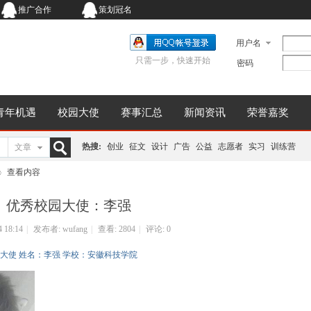
推广合作
策划冠名
用户名
只需一步，快速开始
密码
青年机遇
校园大使
赛事汇总
新闻资讯
荣誉嘉奖
热搜:
创业
征文
设计
广告
公益
志愿者
实习
训练营
文章
搜
查看内容
优秀校园大使：李强
索
4 18:14
|
发布者:
wufang
|
查看:
2804
|
评论: 0
秀校园大使 姓名：李强 学校：安徽科技学院