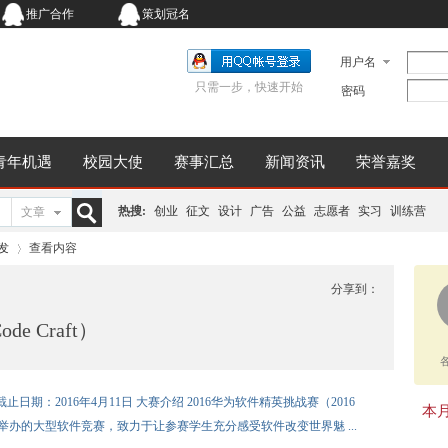
推广合作
策划冠名
用户名
只需一步，快速开始
密码
青年机遇
校园大使
赛事汇总
新闻资讯
荣誉嘉奖
热搜:
创业
征文
设计
广告
公益
志愿者
实习
训练营
文章
搜
发
查看内容
分享到：
e Craft）
索
›
止日期：2016年4月11日 大赛介绍 2016华为软件精英挑战赛（2016
本月同
球大学生举办的大型软件竞赛，致力于让参赛学生充分感受软件改变世界魅 ...