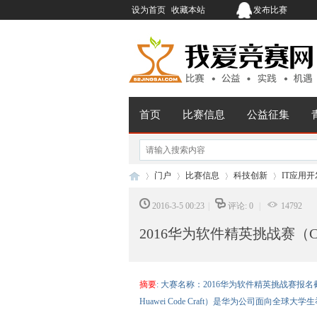
设为首页
收藏本站
发布比赛
首页
比赛信息
公益征集
门户
比赛信息
科技创新
IT应用开
2016-3-5 00:23
|
评论: 0
|
14792
2016华为软件精英挑战赛（Cod
我
›
›
›
›
摘要
: 大赛名称：2016华为软件精英挑战赛报名截
Huawei Code Craft）是华为公司面向全