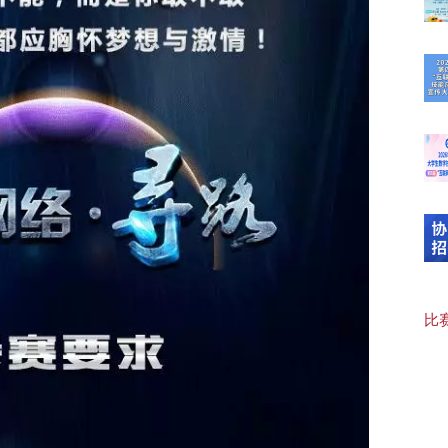
“临
【可
20
【“
比赛
【协