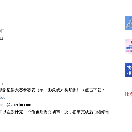
“临
司
0日
【可
5日
20
【“
，。
卡通形象征集大赛参赛表（单一形象或系类形象》（点击下载：
比赛
oc
）
【协
akecho.com).
可以在设计完一个角色后提交初审一次，初审完成后再继续制