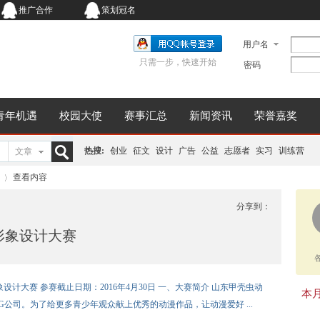
推广合作
策划冠名
用户名
只需一步，快速开始
密码
青年机遇
校园大使
赛事汇总
新闻资讯
荣誉嘉奖
热搜:
创业
征文
设计
广告
公益
志愿者
实习
训练营
文章
搜
查看内容
分享到：
通形象设计大赛
索
›
形象设计大赛 参赛截止日期：2016年4月30日 一、大赛简介 山东甲壳虫动
本月同
公司。为了给更多青少年观众献上优秀的动漫作品，让动漫爱好 ...