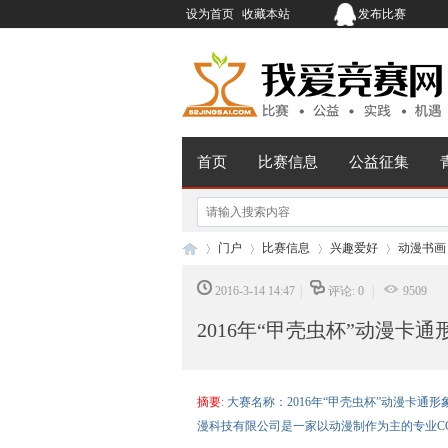
设为首页
收藏本站
发布比赛
首页
比赛信息
公益征集
门户
比赛信息
兴趣爱好
动漫书画
2016-3-14 14:47
|
评论: 0
|
9509
2016年“甲壳虫杯”动漫卡
我
›
›
›
›
摘要
: 大赛名称：2016年“甲壳虫杯”动漫卡通
漫科技有限公司是一家以动漫制作为主的专业CG