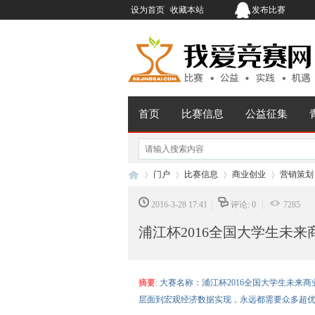
设为首页
收藏本站
发布比赛
首页
比赛信息
公益征集
门户
比赛信息
商业创业
营销策划
2016-3-28 17:41
|
评论: 0
|
7285
浦江杯2016全国大学生未
我
›
›
›
›
摘要
: 大赛名称：浦江杯2016全国大学生未来商
层面到宏观经济数据实现，永远都需要众多超优质