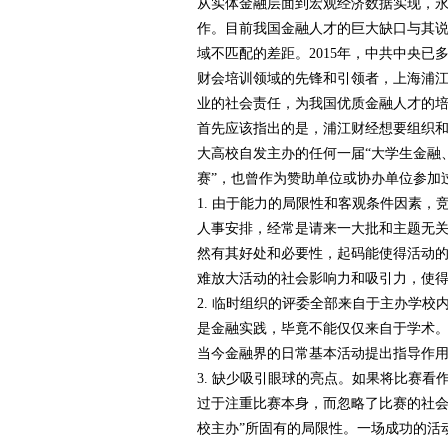
从实体金融层面到宏观经济数据实现，永
作。目前我国金融人才的巨大缺口与其说
赛
域不匹配的差距。2015年，中共中央已
财会培训领域的先锋和引领者，上海浦江
业的社会责任，为我国优质金融人才的培
首先应该指出的是，浦江财经想要组织和
大高校自发主办的任何一届“大学生金融
赛”，也曾作为赞助单位或协办单位参加
1. 由于能力的局限性和客观条件因素
人事安排，经常是请来一大批和主题无
网
然有其好处和必要性，起码能使得活动的
难放大活动的社会影响力和吸引力，使得
2. 临时组织的评委全部来自于主办学
是金融实践，毕竟不能仅仅来自于学术。
当今金融界的日常基本活动提出指导作用
3. 缺少吸引眼球的亮点。如果将比赛看
过于注重比赛本身，而忽略了比赛的社会
校主办”所固有的局限性。一场成功的活