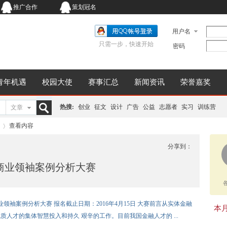
推广合作
策划冠名
用户名
只需一步，快速开始
密码
青年机遇
校园大使
赛事汇总
新闻资讯
荣誉嘉奖
热搜:
创业
征文
设计
广告
公益
志愿者
实习
训练营
文章
搜
查看内容
分享到：
来商业领袖案例分析大赛
索
›
业领袖案例分析大赛 报名截止日期：2016年4月15日 大赛前言从实体金融
本月同
人才的集体智慧投入和持久 艰辛的工作。目前我国金融人才的 ...