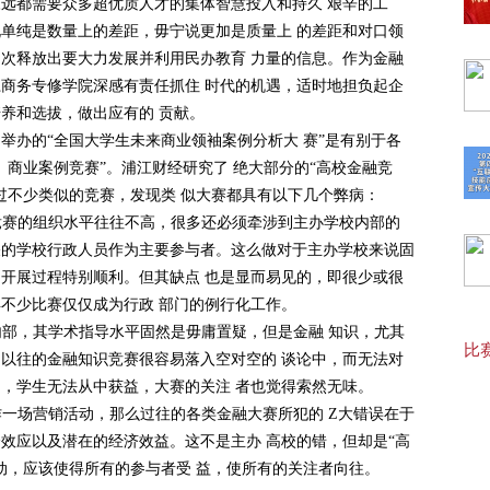
远都需要众多超优质人才的集体智慧投入和持久 艰辛的工
单纯是数量上的差距，毋宁说更加是质量上 的差距和对口领
【最
多次释放出要大力发展并利用民办教育 力量的信息。作为金融
商务专修学院深感有责任抓住 时代的机遇，适时地担负起企
养和选拔，做出应有的 贡献。
【报
举办的“全国大学生未来商业领袖案例分析大 赛”是有别于各
、商业案例竞赛”。浦江财经研究了 绝大部分的“高校金融竞
过不少类似的竞赛，发现类 似大赛都具有以下几个弊病：
20
，竞赛的组织水平往往不高，很多还必须牵涉到主办学校内部的
关的学校行政人员作为主要参与者。这么做对于主办学校来说固
开展过程特别顺利。但其缺点 也是显而易见的，即很少或很
20
不少比赛仅仅成为行政 部门的例行化工作。
校内部，其学术指导水平固然是毋庸置疑，但是金融 知识，尤其
比赛
以往的金融知识竞赛很容易落入空对空的 谈论中，而无法对
【“
，学生无法从中获益，大赛的关注 者也觉得索然无味。
作一场营销活动，那么过往的各类金融大赛所犯的 Z大错误在于
效应以及潜在的经济效益。这不是主办 高校的错，但却是“高
动，应该使得所有的参与者受 益，使所有的关注者向往。