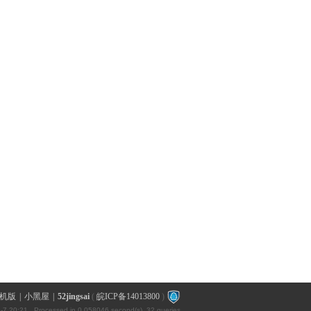
机版
|
小黑屋
|
52jingsai
(
皖ICP备14013800
)
-7 20:21
, Processed in 0.058046 second(s), 32 queries .