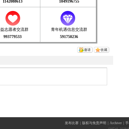
1142088613
1049196755
公益志愿者交流群
青年机遇信息交流群
993779533
591750236
邀请
收藏
发布比赛
|
版权与免责声明
|
Archiver
|
手
GMT+8, 2026-8