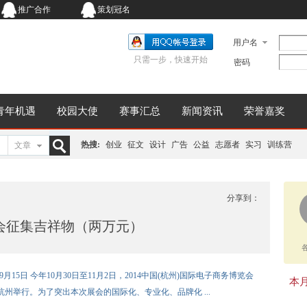
推广合作
策划冠名
用户名
只需一步，快速开始
密码
青年机遇
校园大使
赛事汇总
新闻资讯
荣誉嘉奖
热搜:
创业
征文
设计
广告
公益
志愿者
实习
训练营
文章
搜
分享到：
博会征集吉祥物（两万元）
索
年9月15日 今年10月30日至11月2日，2014中国(杭州)国际电子商务博览会
本月同
杭州举行。为了突出本次展会的国际化、专业化、品牌化 ...