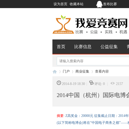
设为首页
收藏本站
发布比赛
首页
比赛信息
公益征集
门户
商业征集
查看内容
2014-8-19 18:30
|
评论: 0
|
2157
2014中国（杭州）国际电
我
›
›
›
摘要
: Z高奖金：20000元 征集截止日期：2014
(以下简称电博会)将在“中国电子商务之都”——