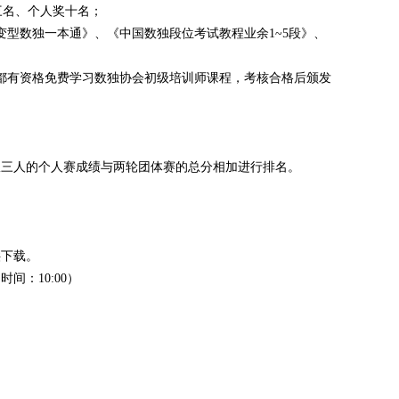
三名、个人奖十名；
变型数独一本通》、《中国数独段位考试教程业余1~5段》、
者都有资格免费学习数独协会初级培训师课程，考核合格后颁发
队三人的个人赛成绩与两轮团体赛的总分相加进行排名。
供下载。
间：10:00）