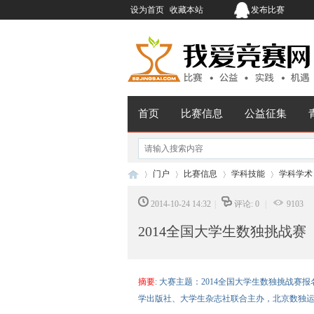
设为首页
收藏本站
发布比赛
首页
比赛信息
公益征集
门户
比赛信息
学科技能
学科学术
2014-10-24 14:32
|
评论: 0
|
9103
2014全国大学生数独挑战赛
我
›
›
›
›
摘要
: 大赛主题：2014全国大学生数独挑战
学出版社、大学生杂志社联合主办，北京数独运动协会