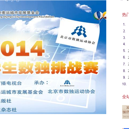
知
热门英
全站