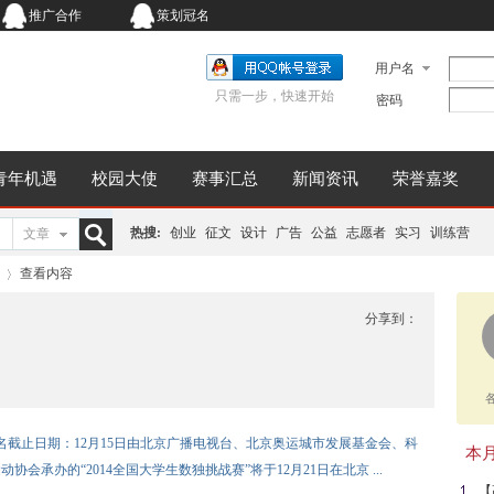
推广合作
策划冠名
用户名
只需一步，快速开始
密码
青年机遇
校园大使
赛事汇总
新闻资讯
荣誉嘉奖
热搜:
创业
征文
设计
广告
公益
志愿者
实习
训练营
文章
搜
查看内容
分享到：
索
›
赛报名截止日期：12月15日由北京广播电视台、北京奥运城市发展基金会、科
本月同
承办的“2014全国大学生数独挑战赛”将于12月21日在北京 ...
【