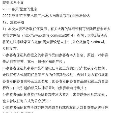
院美术系个展
2009 春天/星空间北京
2007 浮世/广东美术馆广州/林大画廊北京/新加坡/雅加达
12、注意事项
1）本次大赛不收取任何费用，有关
大赛
的详细资料可登陆设想未来大
赛官方网站（http://www.ctflife.com/sxwl2014）查询，大赛Z新动态
将通过腾讯独家官方微信“周大福设想未来“（公众微信号：ctfsxwl）
及时发布。
2)参赛者保证其所提交的参赛作品由参赛者本人首创、原创，对参赛
作品拥有完整、充分、排他的知识产权；
3)参赛者保证其参赛作品不侵犯任何第三方的知识产权或专有权利，
未以任何方式侵犯任意第三方的任何其他权利，否则主办方有权取消
参赛者的参赛资格及追回奖项；因参赛者的参赛作品侵犯第三方合法
权利，由此引起的相关法律后果均由参赛者自行承担；
4)参赛者保证其参赛作品除参加本次大赛外，未曾以任何形式发表，
也未曾以任何方式为公众所知；
5)参赛者保证其在全球范围内未曾自行或授权他人对参赛作品进行任