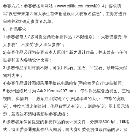
参赛方式：参赛者按照网站（www.ctflife.com/sxwl2014）要求填
写“设想未来第四届大学生首饰创意设计大赛报名信息”，主办方进行
审核并Z终确定参赛者名单。
6、作品要求
1)参赛者每人Z多可提交两款参赛作品（不限组别）；大赛仅接受“单
人参赛”，不接受“多人组队参赛”；
2)参赛作品必须为参赛者本人原创全新之设计作品，并未曾参与任何
世界和国内各地设计比赛；
3)参赛作品采用材质不限，可采用钻石、宝石、半宝石、珍珠等天然
物料为主；
4)参赛作品设计图须采用手绘或电脑绘制(手绘稿需自行扫描/拍照）；
5)设计图纸尺寸为 A4(210mm×297mm)，每件作品应含透视图、三维
视图、实物图，且必须注明实物尺寸(例如珍珠的大小，戒指的宽度
等)，并按合适比例绘制；作品背面若有设计，则需在设计图上显示清
楚，若表达不清晰将影响参赛成绩；
6)参赛者须保留提交的参赛作品的设计源文件，分辨率300dpi，Tiff格
式，待组委会通知其作品入围后，向大赛组委会提供该作品的设计源