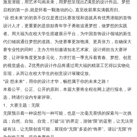
激发潜能，用艺术勾画未来，用梦想呈现出Z满意的设计作品。梦想
启程的第一步,就是怀着一颗激动的心, 直至收获果实满载而归。
“设·想未来”的初衷不仅仅是透过比赛发现和选拔具有优秀潜能的首饰
设计人才，更重要的是鼓励青年学子勇敢追逐梦想，做梦想的实践
者。周大福为在校大学生搭建展示平台，为中国首饰设计领域的新生
代们铺就通往梦想的道路。为使赛事更加饱满、更具张力，在确保大
赛专业性的同时，主办方特别邀请知名艺术家、设计师担当大赛评
委，让评审角度更加多元化，力求打造一季充斥着青春、梦想、创意
的视觉盛会。Z优秀的设计作品将通过周大福的精湛工艺得以实物化
呈现，从而让在校大学生的创意设计璀璨绽放。
"设·想未来"，用你的设计才华，畅想属于你的未来之路！
本着公平、公正、公开的原则，本届大赛将全程在网上进行报名，评
选，聘请行业内专家评审。
1、大赛主题：无限
无限预示着一种设想与一种可能，也是一次毫无畏惧的探索与一次挑
战；自然、自知、自觉，打破“法”的界定，游驰“限”的蓝壑，让无法突
破有法，让无限创造可能，展现你“无限”多姿的“饰界”。请以“无限”作
为创作主题，提交参赛作品。