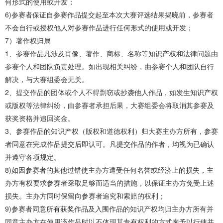
何形式的使用或开发；
6)参赛者保证自参赛作品提交起至本次大赛评选结果揭晓前，参赛者
不会自行或授权他人对参赛作品进行任何形式的使用或开发；
7）著作权归属
1、参赛作品凡涉及肖像、著作、商标、名称等知识产权和法律问题由
参赛个人和团队负责处理。如出现相关纠纷，由参赛个人和团队自行
解决，与大赛组委会无关。
2、提交作品的团体或个人不得剽窃或抄袭他人作品，如发生知识产权
或版权等法律纠纷，由参赛者承担后果，大赛组委会将取消其参赛及
获奖资格并追回奖金。
3、参赛作品的知识产权（版权和道德权利）归大赛主办方所有，参赛
者同意在完成作品提交后即认可。凡提交作品的作者，均视为已确认
并遵守各项规定。
8)如因参赛者的其他过错使主办方遭受任何名誉或经济上的损失，主
办方有权要求参赛者采取足够而适当的措施，以保证主办方免受上述
损失。主办方同时保留向参赛者追究和索赔的权利；
9)参赛者同意所有获奖作品及入围作品的知识产权均归主办方所有并
同意主办方在使用该作品时以不体现其专有权利的方式来予以行使并