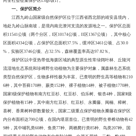
向全社会征集保护区Logo设计。
一、保护区简介
江西九岭山国家级自然保护区位于江西省西北部的靖安县境内，
地处九岭山脉南坡，是境内南北潦河支流的发源地之一。保护区总面
积11541公顷（两个分区，I区10174公顷，II区1367公顷），其中核心
区面积4334公顷，占保护区总面积37.5%，缓冲区3461公顷、占30.0
%，实验区3746公顷、占32.5%，森林覆盖率高达97.82％。
保护区以中亚热带低海拨区域的典型原生性常绿阔叶林、丘陵河
流湿地生态系统和珍稀野生动植物为主要保护对象，属森林生态系统
类型自然保护区，生物多样性极为丰富。已查明的野生高等植物有210
6种，其中苔藓170种、蕨类152种、裸子植物14种、被子植物1770种。
国家Ⅰ级保护植物有南方红豆杉、红豆杉、伯乐树、银杏4种，国家Ⅱ级
保护植物有15种，其中南方红豆杉、红豆杉、永瓣藤、闽楠、樟树、
喜树、香果树种群数量较大，国家二级重点保护植物永瓣藤在保护区
内分布面积达700公顷，在国内堪居首位。已查明的野生脊椎动物有42
9种，其中哺乳类60种、鱼类77种、两栖爬行类85种、鸟类207种。国