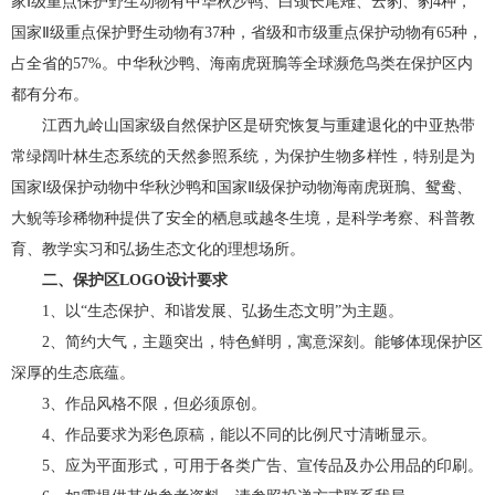
家Ⅰ级重点保护野生动物有中华秋沙鸭、白颈长尾雉、云豹、豹4种，
国家Ⅱ级重点保护野生动物有37种，省级和市级重点保护动物有65种，
占全省的57%。中华秋沙鸭、海南虎斑鳽等全球濒危鸟类在保护区内
都有分布。
江西九岭山国家级自然保护区是研究恢复与重建退化的中亚热带
常绿阔叶林生态系统的天然参照系统，为保护生物多样性，特别是为
国家Ⅰ级保护动物中华秋沙鸭和国家Ⅱ级保护动物海南虎斑鳽、鸳鸯、
大鲵等珍稀物种提供了安全的栖息或越冬生境，是科学考察、科普教
育、教学实习和弘扬生态文化的理想场所。
二、保护区LOGO设计要求
1
、以“生态保护、和谐发展、弘扬生态文明”为主题。
2
、简约大气，主题突出，特色鲜明，寓意深刻。能够体现保护区
深厚的生态底蕴。
3
、作品风格不限，但必须原创。
4
、作品要求为彩色原稿，能以不同的比例尺寸清晰显示。
5
、应为平面形式，可用于各类广告、宣传品及办公用品的印刷。