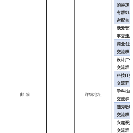
的添加
有群组。
谢配合
我爱竞
事交流
商业创
交流群
设计广
交流群
科技IT
交流群
学科技
邮 编
详细地址
交流群
选秀歌
交流群
兴趣爱
交流群