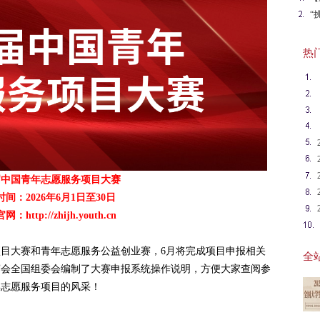
赛
“
热门英
届中国青年志愿服务项目大赛
间：2026年6月1日至30日
官网：
http://zhijh.youth.cn
务项目大赛和青年志愿服务公益创业赛，6月将完成项目申报相关
全站
赛会全国组委会编制了大赛申报系统操作说明，方便大家查阅参
年志愿服务项目的风采！