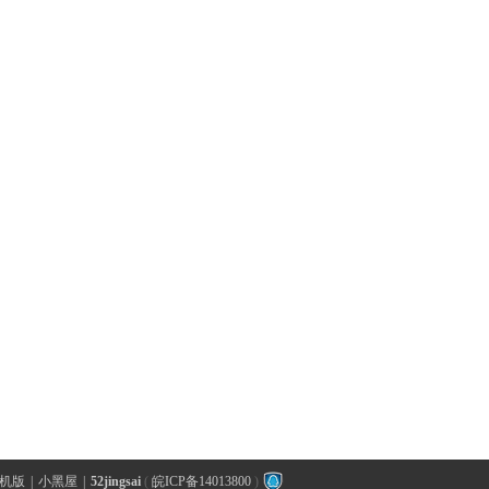
机版
|
小黑屋
|
52jingsai
(
皖ICP备14013800
)