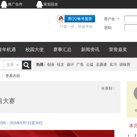
推广合作
策划冠名
用户名
只需一步，快速开始
密码
青年机遇
校园大使
赛事汇总
新闻资讯
荣誉嘉奖
热搜:
创业
征文
设计
广告
公益
志愿者
实习
训练营
文章
搜
查看内容
分享到：
目大赛
索
›
：2026年6月1日至30日
本月同
【