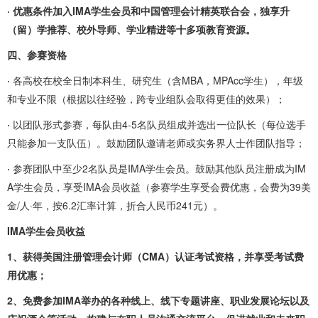
· 优惠条件加入IMA学生会员和中国管理会计精英联合会，独享升
（留）学推荐、校外导师、学业精进等十多项教育资源。
四、参赛资格
·
各高校在校全日制本科生、研究生（含MBA，MPAcc学生），年级
和专业不限（根据以往经验，跨专业组队会取得更佳的效果）；
·
以团队形式参赛，每队由4-5名队员组成并选出一位队长（每位选手
只能参加一支队伍）。鼓励团队邀请老师或实务界人士作团队指导；
·
参赛团队中至少2名队员是IMA学生会员。鼓励其他队员注册成为IM
A学生会员，享受IMA会员收益（参赛学生享受会费优惠，会费为39美
金/人·年，按6.2汇率计算，折合人民币241元）。
IMA学生会员收益
1、获得美国注册管理会计师（CMA）认证考试资格，并享受考试费
用优惠；
2、免费参加IMA举办的各种线上、线下专题讲座、职业发展论坛以及