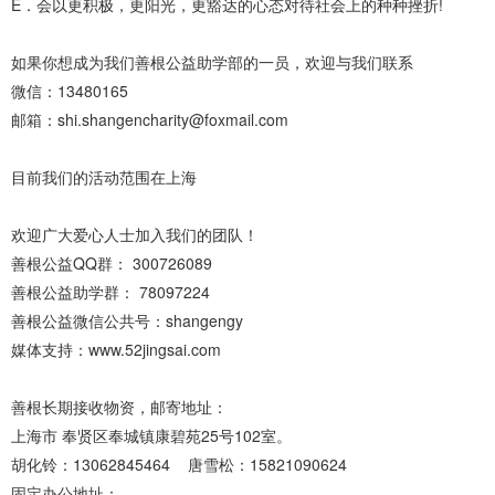
E．会以更积极，更阳光，更豁达的心态对待社会上的种种挫折!
如果你想成为我们善根公益助学部的一员，欢迎与我们联系
微信：13480165
邮箱：shi.shangencharity@foxmail.com
目前我们的活动范围在上海
欢迎广大爱心人士加入我们的团队！
善根公益QQ群： 300726089
善根公益助学群： 78097224
善根公益微信公共号：shangengy
媒体支持：www.52jingsai.com
善根长期接收物资，邮寄地址：
上海市 奉贤区奉城镇康碧苑25号102室。
胡化铃：13062845464 唐雪松：15821090624
固定办公地址：