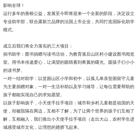
影响全球！
运行多年的善根公益，发展至今即将迎来一个全新的阶段，决定设立
专业助学部，联合露新兰品牌的法国上市企业，共同打造国际化助学
模式。
成立后我们将全力落实的三大项目：
捐书助学：图书捐赠与读书活动，为教育落后山区村小建设图书阅览
室。用书本传递爱心，让渴望的眼睛看到希翼的曙光。圆孩子们小小
的读书梦。
一对一结对助学：以贫困山区小学和初中，以孤儿单亲贫困留守儿童
为主要捐赠对象，一对一生活补助以及学习辅导，让每位需要帮助的
孩子都能实现自己的求知愿望。
以孩子影响孩子，小天使手拉手项目：城市和乡村儿童都是祖国的天
使，却被阻隔在两边，互相不了解，为了让两个世界的孩子们互相了
解，互相融入，我们推出小天使手拉手项目（走出大山，农村学生进
城感受城市文化，让理想的翅膀飞起来。