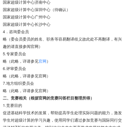
国家超级计算中心济南中心
国家超级计算中心深圳中心（待确认）
国家超级计算中心广州中心
国家超级计算中心长沙中心
4．咨询委会员
略（委会员委员的姓名、职务等容易翻译歧义故此处不再翻译，有兴
趣的请直接参阅官网）
5.专家委员会
略（此略，详请参见
官网
）
6.评审委员会
略（此略，详请参见官网）
7.地方组织委员会
略（此略，详请参见官网）
二、竞赛相关（根据官网的竞赛问答栏目整理所得）
1.竞赛目的
促进基础科学技术的发展，帮助提高学生处理实际问题的能力，激发
学生对超级计算的学习兴趣，使用同学们通过参加竞赛与国际同行交