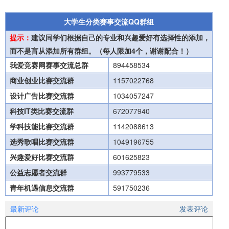
大学生分类赛事交流QQ群组
提示：
建议同学们根据自己的专业和兴趣爱好有选择性的添加，
而不是盲从添加所有群组。（每人限加4个，谢谢配合！）
我爱竞赛网赛事交流总群
894458534
商业创业比赛交流群
1157022768
设计广告比赛交流群
1034057247
科技IT类比赛交流群
672077940
学科技能比赛交流群
1142088613
选秀歌唱比赛交流群
1049196755
兴趣爱好比赛交流群
601625823
公益志愿者交流群
993779533
青年机遇信息交流群
591750236
最新评论
发表评论