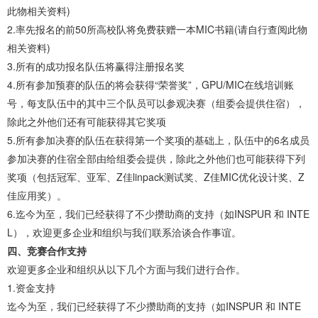
此物相关资料)
2.率先报名的前50所高校队将免费获赠一本MIC书籍(请自行查阅此物
相关资料)
3.所有的成功报名队伍将赢得注册报名奖
4.所有参加预赛的队伍的将会获得“荣誉奖”，GPU/MIC在线培训账
号，每支队伍中的其中三个队员可以参观决赛（组委会提供住宿），
除此之外他们还有可能获得其它奖项
5.所有参加决赛的队伍在获得第一个奖项的基础上，队伍中的6名成员
参加决赛的住宿全部由给组委会提供，除此之外他们也可能获得下列
奖项（包括冠军、亚军、Z佳linpack测试奖、Z佳MIC优化设计奖、Z
佳应用奖）。
6.迄今为至，我们已经获得了不少攒助商的支持（如INSPUR 和 INTE
L），欢迎更多企业和组织与我们联系洽谈合作事谊。
四、竞赛合作支持
欢迎更多企业和组织从以下几个方面与我们进行合作。
1.资金支持
迄今为至，我们已经获得了不少攒助商的支持（如INSPUR 和 INTE