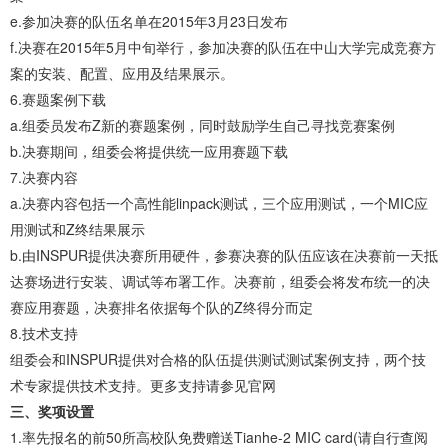
e.参加决赛的队伍名单在2015年3月23日发布
f.决赛在2015年5月中旬举行，参加决赛的队伍在中山大学完成竞赛方
案的安装、配置、应用及结果展示。
6.赛题案例下载
a.组委员发布Z新的赛题案例，同时鼓励学生自己寻找竞赛案例
b.决赛期间，组委会将提供统一应用赛题下载
7.决赛内容
a.决赛内容包括一个高性能linpack测试，三个应用测试，一个MIC应
用测试和Z终结果展示
b.由INSPUR提供决赛所用硬件，参赛决赛的队伍应该在决赛前一天抵
达赛场进行安装、调试等布署工作。决赛前，组委会将发布统一的决
赛应用赛题，决赛排名依据每个队的Z终得分而定
8.技术支持
组委会和INSPUR提供对合格的队伍提供测试测试案例支持，两个技
术专家提供技术支持。更多支持请参见官网
三、奖项设置
1.率先报名的前50所高校队免费赠送Tianhe-2 MIC card(请自行查阅