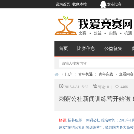
设为首页
收藏本站
发布比赛
首页
比赛信息
公益征集
门户
青年机遇
青年实践
查看内容
2015-1-31 15:32
|
评论: 0
|
4466
刺猬公社新闻训练营开始啦
我
›
›
›
›
摘要
: 招募组织：刺猬公社 报名时间：2015
建立“刺猬公社新闻训练营”，吸纳国内各大高校