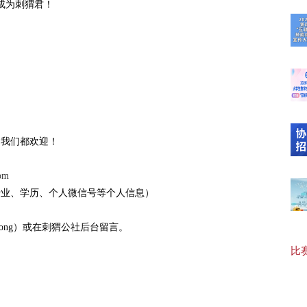
成为刺猬君！
【最
20
，我们都欢迎！
【“
om
专业、学历、个人微信号等个人信息）
【协
gong）或在刺猬公社后台留言。
比赛
【可