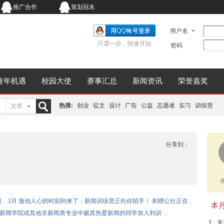
推广合作
策划冠名
用户名
只需一步，快速开始
密码
青年机遇
校园大使
赛事汇总
新闻资讯
荣誉嘉奖
热搜:
创业
征文
设计
广告
公益
志愿者
实习
训练营
文章
搜
分享到：
！
索
年1月、2月 激动人心的时刻到来了：新闻训练营正向你招手！ 刺猬公社正在
本月同
新闻学院或其他非新闻类专业中极其热爱新闻的同学加入到训 ...
关