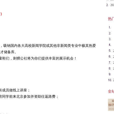
长
2
记
君）
热门英
”，吸纳国内各大高校新闻学院或其他非新闻类专业中极其热爱
人才储备库。
的童鞋们，刺猬公社将为你们提供丰富的展示机会！
有成员做线上讲座；
全站
营同学前来北京参加并资助往返路费；