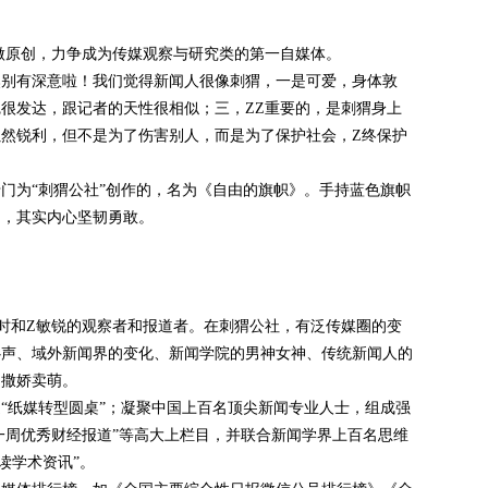
做原创，力争成为传媒观察与研究类的第一自媒体。
然别有深意啦！我们觉得新闻人很像刺猬，一是可爱，身体敦
很发达，跟记者的天性很相似；三，ZZ重要的，是刺猬身上
然锐利，但不是为了伤害别人，而是为了保护社会，Z终保护
门为“刺猬公社”创作的，名为《自由的旗帜》。手持蓝色旗帜
和，其实内心坚韧勇敢。
时和Z敏锐的观察者和报道者。在刺猬公社，有泛传媒圈的变
心声、域外新闻界的变化、新闻学院的男神女神、传统新闻人的
的撒娇卖萌。
“纸媒转型圆桌”；凝聚中国上百名顶尖新闻专业人士，组成强
“一周优秀财经报道”等高大上栏目，并联合新闻学界上百名思维
读学术资讯”。