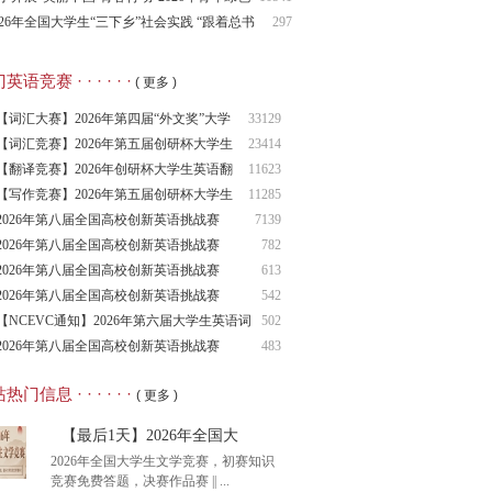
征科考实践活动的通知（附2025年入选团队名单）
026年全国大学生“三下乡”社会实践 “跟着总书
297
脚步看吉林”主题活动
语竞赛 · · · · · ·
( 更多 )
【词汇大赛】2026年第四届“外文奖”大学
33129
生
【词汇竞赛】2026年第五届创研杯大学生
23414
英语
【翻译竞赛】2026年创研杯大学生英语翻
11623
译竞
【写作竞赛】2026年第五届创研杯大学生
11285
英语
2026年第八届全国高校创新英语挑战赛
7139
（NCIE
2026年第八届全国高校创新英语挑战赛
782
2026年第八届全国高校创新英语挑战赛
613
（NCIE
2026年第八届全国高校创新英语挑战赛
542
（NCIE
【NCEVC通知】2026年第六届大学生英语词
502
汇
2026年第八届全国高校创新英语挑战赛
483
（NCIE
热门信息 · · · · · ·
( 更多 )
【最后1天】2026年全国大
2026年全国大学生文学竞赛，初赛知识
竞赛免费答题，决赛作品赛 || ...