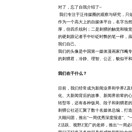
对了，忘了自我介绍了~
我们专注于泛传媒圈的观察与研究，只
作为一个高大上的自媒体平台，名字当
厚，但四爪锐利；二是刺猬的触觉和嗅觉
的硬刺跟记者手中针砭时弊的笔一样，虽
我们自己。
我们的头像是中国第一媒体漫画家邝飚专
的刺猬君，冷静、理智、公正，貌似平
我们在干什么？
目前，我们经常成为新闻业界和学界Z及
化、大新闻背后的故事、新闻界前辈的
转型等，还有各种饭局、段子和刺猬君
刺猬公社还汇聚了数十名媒体总编，打造
大顾问团，推出“一周优秀深度报道”、
Z活跃、视野Z宽广的老师，推出“一周必