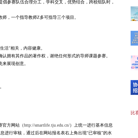
。提倡参赛队伍合理分工，学科交叉，优势结合，跨校组队时，
教师，一个指导教师Z多可指导三个项目。
“临
【可
能生活”相关，内容健康。
确认拥有其作品的著作权，谢绝任何形式的导师课题参赛。
统来展现创意。
20
日。
【“
比赛
【协
赛官方网站（
http://smartlife.tju.edu.cn/
）上统一进行基本信息
息进行审核，通过后在网站报名表右上角出现“已审核”的水