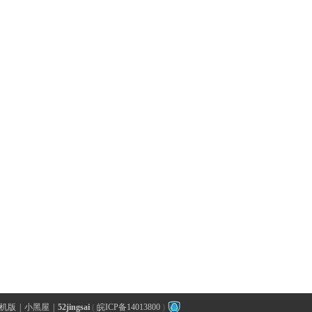
机版
|
小黑屋
|
52jingsai
(
皖ICP备14013800
)