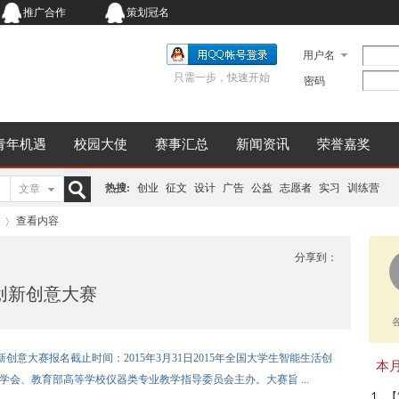
推广合作
策划冠名
用户名
只需一步，快速开始
密码
青年机遇
校园大使
赛事汇总
新闻资讯
荣誉嘉奖
热搜:
创业
征文
设计
广告
公益
志愿者
实习
训练营
文章
搜
查看内容
分享到：
活创新创意大赛
索
›
新创意大赛报名截止时间：2015年3月31日2015年全国大学生智能生活创
本月同
学会、教育部高等学校仪器类专业教学指导委员会主办。大赛旨 ...
【