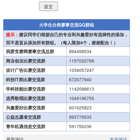
大学生分类赛事交流QQ群组
提示：
建议同学们根据自己的专业和兴趣爱好有选择性的添加，
而不是盲从添加所有群组。（每人限加4个，谢谢配合！）
我爱竞赛网赛事交流总群
894458534
商业创业比赛交流群
1157022768
设计广告比赛交流群
1034057247
科技IT类比赛交流群
672077940
学科技能比赛交流群
1142088613
选秀歌唱比赛交流群
1049196755
兴趣爱好比赛交流群
601625823
公益志愿者交流群
993779533
青年机遇信息交流群
591750236
最新评论
发表评论