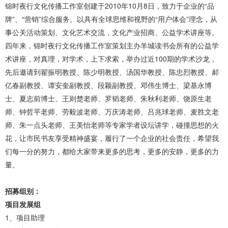
锦时夜行文化传播工作室创建于2010年10月8日，致力于企业的“品
牌”、“营销”综合服务。以具有全球思维和视野的“用户体会”理念，从
事公关活动策划、文化艺术交流，文化产业招商、公益学术讲座等。
四年来，锦时夜行文化传播工作室策划主办羊城读书会所有的公益学
术讲座，对真理，对学术，上下求索，举办过近100期的学术沙龙，
先后邀请到翟振明教授、陈少明教授、汤国华教授、陈忠烈教授、郝
亿春副教授、谭安奎副教授、段颖副教授、邓伟生博士、梁基永博
士、夏志前博士、王则楚老师、罗韬老师、朱秋利老师、饶原生老
师、钟哲平老师、劳毅波老师、万庆涛老师、吕兆球老师、麦胜文老
师、朱一点头老师、王美怡老师等专家学者设坛讲学，碰撞思想的火
花，让市民书友享受精神盛宴，履行了一个企业的社会责任，希望我
们每一分的努力，都给大家带来更多的思考，更多的安静，更多的力
量。
招募组别：
项目发展组
1、项目助理