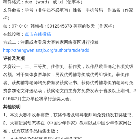
稿件格式：doc （word） 或 txt（记事本）
文件命名：学号（非学员不必填写）姓名 手机号码 作品名（作家
杯）
如：9710101 韩梅梅 13912345678 美丽的秋天（作家杯）
在线投稿：
点击在线投稿
方式二：注册或者登录大赛独家网络赛区进行投稿
http://zhengwen.snzjb.org/author/article/add
评价及奖项
大赛设一、二、三等奖、佳作奖、新作奖，以作品质量确定各项奖级
名额。对于集体参赛单位，另设优秀辅导奖或优秀组织奖。获奖作
者、获奖辅导老师均免费颁发获奖证书。获得优秀辅导奖的老师可免
费参加论文评选活动，获奖论文由主办方免费发表于省级以上期刊。2
015年7月主办单位将举行颁奖大会。
其他说明
1、本次大赛不收参赛费，获奖作者及辅导老师均免费颁发获奖证书。
2、大赛进展动态将在《中国少年作家》教材以及中国少年作家网公
布，优秀获奖作品结集出版；
3、本大赛的Z终解释权属中国少年作家班。