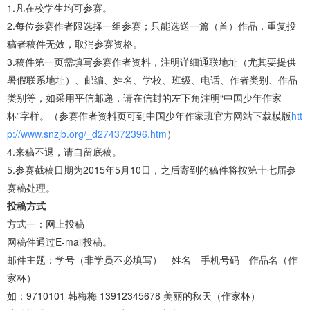
1.凡在校学生均可参赛。
2.每位参赛作者限选择一组参赛；只能选送一篇（首）作品，重复投
稿者稿件无效，取消参赛资格。
3.稿件第一页需填写参赛作者资料，注明详细通联地址（尤其要提供
暑假联系地址）、邮编、姓名、学校、班级、电话、作者类别、作品
类别等，如采用平信邮递，请在信封的左下角注明“中国少年作家
杯”字样。（参赛作者资料页可到中国少年作家班官方网站下载模版
htt
p://www.snzjb.org/_d274372396.htm
）
4.来稿不退，请自留底稿。
5.参赛截稿日期为2015年5月10日，之后寄到的稿件将按第十七届参
赛稿处理。
投稿方式
方式一：网上投稿
网稿件通过E-mail投稿。
邮件主题：学号（非学员不必填写） 姓名 手机号码 作品名（作
家杯）
如：9710101 韩梅梅 13912345678 美丽的秋天（作家杯）