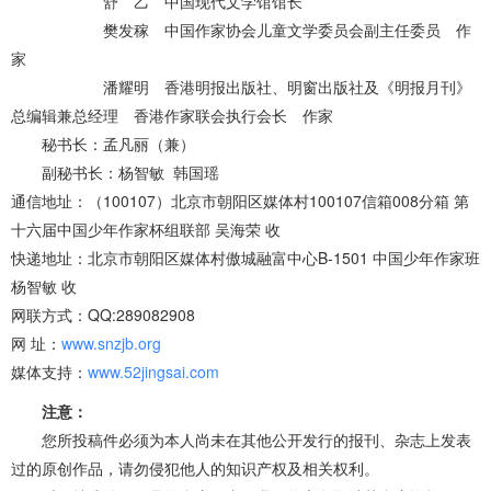
舒 乙 中国现代文学馆馆长
樊发稼 中国作家协会儿童文学委员会副主任委员 作
家
潘耀明 香港明报出版社、明窗出版社及《明报月刊》
总编辑兼总经理 香港作家联会执行会长 作家
秘书长：孟凡丽（兼）
副秘书长：杨智敏 韩国瑶
通信地址：（100107）北京市朝阳区媒体村100107信箱008分箱 第
十六届中国少年作家杯组联部 吴海荣 收
快递地址：北京市朝阳区媒体村傲城融富中心B-1501 中国少年作家班
杨智敏 收
网联方式：QQ:289082908
网 址：
www.snzjb.org
媒体支持：
www.52jingsai.com
注意：
您所投稿件必须为本人尚未在其他公开发行的报刊、杂志上发表
过的原创作品，请勿侵犯他人的知识产权及相关权利。