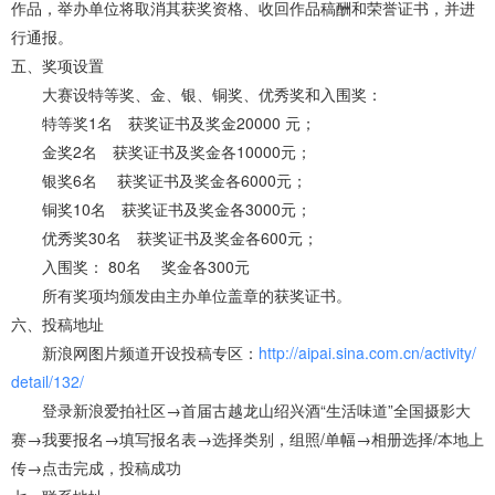
作品，举办单位将取消其获奖资格、收回作品稿酬和荣誉证书，并进
行通报。
五、奖项设置
大赛设特等奖、金、银、铜奖、优秀奖和入围奖：
特等奖1名 获奖证书及奖金20000 元；
金奖2名 获奖证书及奖金各10000元；
银奖6名 获奖证书及奖金各6000元；
铜奖10名 获奖证书及奖金各3000元；
优秀奖30名 获奖证书及奖金各600元；
入围奖： 80名 奖金各300元
所有奖项均颁发由主办单位盖章的获奖证书。
六、投稿地址
新浪网图片频道开设投稿专区：
http://aipai.sina.com.cn/activity/
detail/132/
登录新浪爱拍社区→首届古越龙山绍兴酒“生活味道”全国摄影大
赛→我要报名→填写报名表→选择类别，组照/单幅→相册选择/本地上
传→点击完成，投稿成功