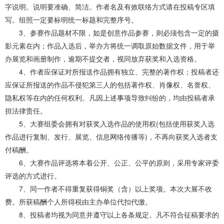
字说明。说明要准确、简洁。作者名及有效联络方式请在投稿专区填
写。组照一定要标明统一标题和完整序号。
3、参赛作品题材不限，如是创意作品参赛，则必须包含一定的摄
影元素在内；作品入选后，举办方将统一调取原始数据文件，用于举
办展览和画册制作，逾期不提交者，视同放弃获奖和入选资格。
4、作者应保证对所报送作品拥有独立、完整的著作权；投稿者还
应保证所报送的作品不侵犯第三人的包括著作权、肖像权、名誉权、
隐私权等在内的任何权利。凡因上述事项导致纠纷的，均由投稿者承
担法律责任。
5、大赛组委会拥有对获奖入选作品的使用权(包括使用获奖入选
作品进行复制、发行、展览、信息网络传播等)，不再向获奖入选者支
付稿酬。
6、大赛作品评选将本着公开、公正、公平的原则，采用专家评委
评选的方式进行。
7、同一作者不得重复获得铜奖（含）以上奖项。本次大展不收
费。所获稿酬个人所得税由主办单位代扣代缴。
8、投稿者均视为同意并遵守以上各条规定。凡不符合征稿要求的