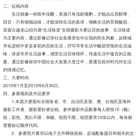
二、征稿内容
生活就像一杯陈年佳酿，美酒只有浅斟慢酌，才能品出其醇厚、
回甘；只有细细品味，才能深悟生活的真谛，领略生活的苦辣酸甜。
首届古越龙山绍兴酒“生活味道”全国摄影大赛以百姓故事、生活味道
为主要内容，通过影像记录社会发展变化中出现的民生风貌，反映城
市化进程中多姿多彩的百姓生活，抒写寻常生活中酸甜苦辣的生活滋
味，讲述市井生活故事，感受生活百味情怀，传递生活中蕴含的正能
量。通过影像留存中国社会大发展大变迁中，普通百姓对时代对生活
的情感记忆。
三、大赛时间
2015年1月至2015年6月30日。
四、参展规则及作品要求
1.本届大赛面向全国各省、市、自治区及港、澳、台地区及海外
摄影工作者、摄影爱好者征稿。参评摄影作品数量每人限投10（幅）
组，彩色、黑白不限，单幅、组照不限。组照要求10张以内，每张都
需要标记顺序代码。
2、参赛照片要求以电子文件网络投稿，必须配备题目和相关的文