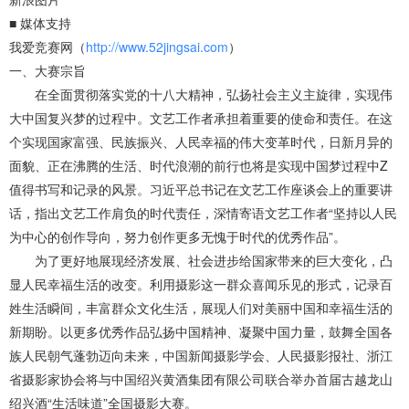
■ 媒体支持
我爱竞赛网（
http://www.52jingsai.com
）
一、大赛宗旨
在全面贯彻落实党的十八大精神，弘扬社会主义主旋律，实现伟
大中国复兴梦的过程中。文艺工作者承担着重要的使命和责任。在这
个实现国家富强、民族振兴、人民幸福的伟大变革时代，日新月异的
面貌、正在沸腾的生活、时代浪潮的前行也将是实现中国梦过程中Z
值得书写和记录的风景。习近平总书记在文艺工作座谈会上的重要讲
话，指出文艺工作肩负的时代责任，深情寄语文艺工作者“坚持以人民
为中心的创作导向，努力创作更多无愧于时代的优秀作品”。
为了更好地展现经济发展、社会进步给国家带来的巨大变化，凸
显人民幸福生活的改变。利用摄影这一群众喜闻乐见的形式，记录百
姓生活瞬间，丰富群众文化生活，展现人们对美丽中国和幸福生活的
新期盼。以更多优秀作品弘扬中国精神、凝聚中国力量，鼓舞全国各
族人民朝气蓬勃迈向未来，中国新闻摄影学会、人民摄影报社、浙江
省摄影家协会将与中国绍兴黄酒集团有限公司联合举办首届古越龙山
绍兴酒“生活味道”全国摄影大赛。