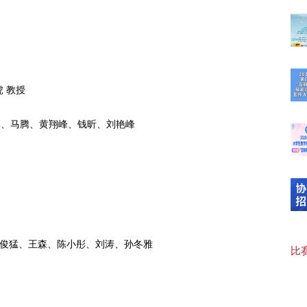
“临
 教授
【可
林、马腾、黄翔峰、钱昕、刘艳峰
20
【“
聂俊猛、王森、陈小彤、刘涛、孙冬雅
比赛
【协