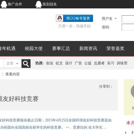
推广合作
策划冠名
用户名
只需一步，快速开始
密码
青年机遇
校园大使
赛事汇总
新闻资讯
荣誉嘉奖
热搜:
创业
征文
设计
广告
公益
志愿者
实习
训练营
文章
搜
查看内容
分享到：
环境友好科技竞赛
索
›
境友好科技竞赛报名截止日期：2015年4月25日全国环境友好科技竞赛是由
本月同
的面向全国高校在校学生的科技竞赛。 一、竞赛目的 在大学生 ...
【