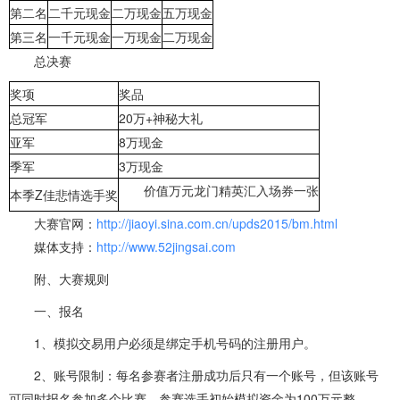
第二名
二千元现金
二万现金
五万现金
第三名
一千元现金
一万现金
二万现金
总决赛
奖项
奖品
总冠军
20万+神秘大礼
亚军
8万现金
季军
3万现金
价值万元龙门精英汇入场券一张
本季Z佳悲情选手奖
大赛官网：
http://jiaoyi.sina.com.cn/upds2015/bm.html
媒体支持：
http://www.52jingsai.com
附、大赛规则
一、报名
1、模拟交易用户必须是绑定手机号码的注册用户。
2、账号限制：每名参赛者注册成功后只有一个账号，但该账号
可同时报名参加多个比赛。参赛选手初始模拟资金为100万元整。