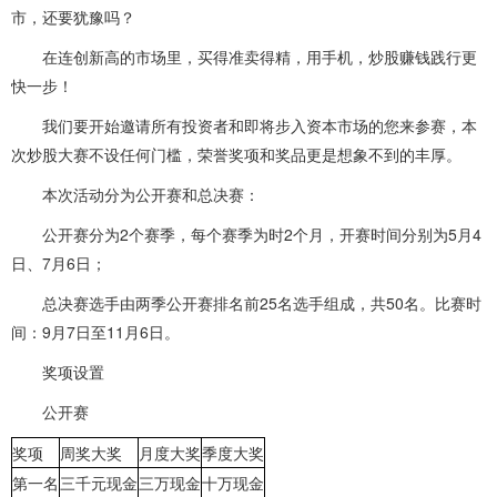
市，还要犹豫吗？
在连创新高的市场里，买得准卖得精，用手机，炒股赚钱践行更
快一步！
我们要开始邀请所有投资者和即将步入资本市场的您来参赛，本
次炒股大赛不设任何门槛，荣誉奖项和奖品更是想象不到的丰厚。
本次活动分为公开赛和总决赛：
公开赛分为2个赛季，每个赛季为时2个月，开赛时间分别为5月4
日、7月6日；
总决赛选手由两季公开赛排名前25名选手组成，共50名。比赛时
间：9月7日至11月6日。
奖项设置
公开赛
奖项
周奖大奖
月度大奖
季度大奖
第一名
三千元现金
三万现金
十万现金