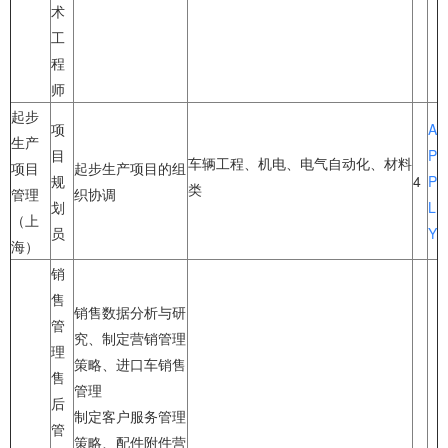
术
工
程
师
起步
项
A
生产
目
P
车辆工程、机电、电气自动化、材料
项目
起步生产项目的组
规
4
P
类
管理
织协调
划
L
（上
员
Y
海）
销
售
销售数据分析与研
管
究、制定营销管理
理
策略、进口车销售
售
管理
后
制定客户服务管理
管
策略、配件附件营