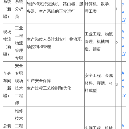
系统
系统
维护和支持交换机、路由器、服
计算机、数学、
P
（新
分析
1
务器、生产系统的正常运行
理工类
P
疆）
员
LY
工业
现场
A
工业工程、物流
工程
物流
生产岗位人员计划安排 物流现
P
管理、机械制
物流
2
（新
场控制和管理
P
造、德语
管理
疆）
LY
专职
安全
车身
专职
A
安全工程、金属
车间
现场
生产安全保障
P
材料、焊接、材
3
（新
技术
生产过程工艺控制和优化
P
料成型
疆）
工程
LY
师
维修
技术
总装
工程
A
车辆工程、机械