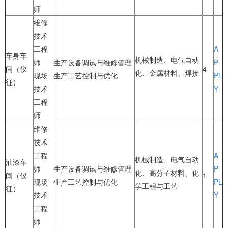
师
维修
技术
工程
A
车身车
机械制造、电气自动
师
生产设备调试与维修管理
P
间（仪
4
化、金属材料、焊接
现场
生产工艺控制与优化
PL
征）
技术
Y
工程
师
维修
技术
工程
A
机械制造、电气自动
油漆车
师
生产设备调试与维修管理
P
化、高分子材料、化
间（仪
1
现场
生产工艺控制与优化
PL
学工程与工艺
征）
技术
Y
工程
师