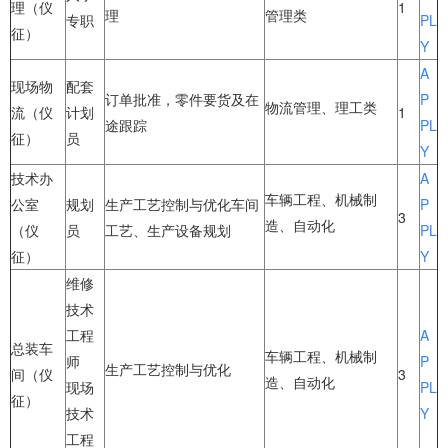
理（仪
1
理
管理类
专职
PL
征）
Y
A
现场物
配套
订单批准，零件要货及在
P
物流管理、理工类
流（仪
计划
1
途跟踪
PL
征）
员
Y
技术办
A
车辆工程、机械制
公室
规划
生产工艺控制与优化车间
P
3
造、自动化
（仪
员
工艺、生产设备规划
PL
征）
Y
维修
技术
工程
A
总装车
车辆工程、机械制
师
P
生产工艺控制与优化
间（仪
3
造、自动化
现场
PL
征）
技术
Y
工程