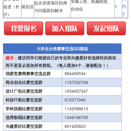
车辆工程、机械制造、
起步进度项目协调
促进（长
规划员
1
PL
自动化
与问题跟踪解决
沙）
Y
大学生分类赛事交流QQ群组
提示：
建议同学们根据自己的专业和兴趣爱好有选择性的添加，
而不是盲从添加所有群组。（每人限加4个，谢谢配合！）
我爱竞赛网赛事交流总群
894458534
商业创业比赛交流群
1157022768
设计广告比赛交流群
1034057247
科技IT类比赛交流群
672077940
学科技能比赛交流群
1142088613
选秀歌唱比赛交流群
1049196755
兴趣爱好比赛交流群
601625823