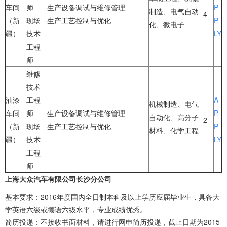
车间
师
生产设备调试与维修管理
P
制造、电气自动
4
（新
现场
生产工艺控制与优化
P
化、微电子
疆）
技术
LY
工程
师
维修
技术
油漆
工程
A
机械制造、电气
车间
师
生产设备调试与维修管理
P
自动化、高分子
2
（新
现场
生产工艺控制与优化
P
材料、化学工程
疆）
技术
LY
工程
师
上海大众汽车有限公司长沙分公司
基本要求：2016年度国内全日制本科及以上学历应届毕业生，具备大
学英语六级或德语六级水平，专业成绩优秀。
简历投递：不接收书面材料，请进行网申简历投递，截止日期为2015