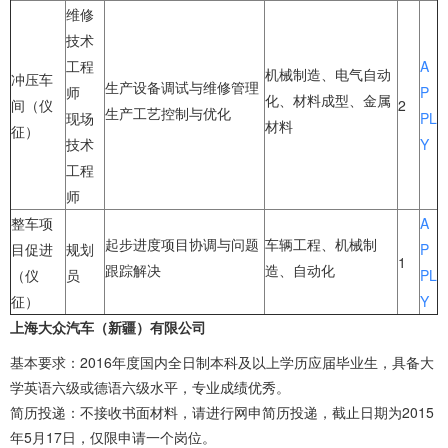
维修
技术
工程
A
机械制造、电气自动
冲压车
生产设备调试与维修管理
师
P
化、材料成型、金属
间（仪
2
生产工艺控制与优化
现场
PL
材料
征）
技术
Y
工程
师
整车项
A
起步进度项目协调与问题
车辆工程、机械制
目促进
规划
P
1
跟踪解决
造、自动化
（仪
员
PL
征）
Y
上海大众汽车（新疆）有限公司
基本要求：2016年度国内全日制本科及以上学历应届毕业生，具备大
学英语六级或德语六级水平，专业成绩优秀。
简历投递：不接收书面材料，请进行网申简历投递，截止日期为2015
年5月17日，仅限申请一个岗位。