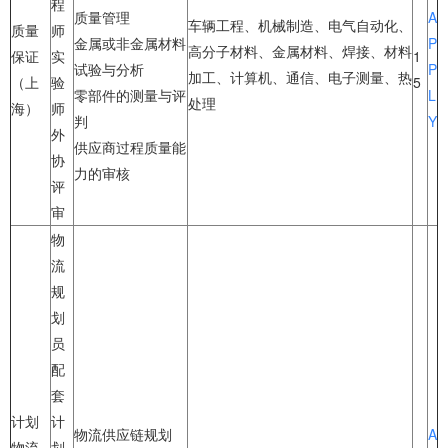
程
质量管理
A
车辆工程、机械制造、电气自动化、
质量
师
金属或非金属材料
P
高分子材料、金属材料、焊接、材料
保证
实
1
试验与分析
P
加工、计算机、通信、电子测量、热
（上
验
5
零部件的测量与评
L
处理
海）
师
判
Y
外
供应商过程质量能
协
力的审核
评
审
物
流
规
划
员
配
套
计划
计
物流供应链规划
A
物流
划