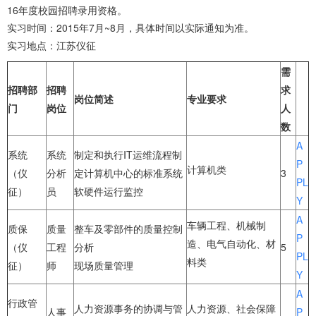
16年度校园招聘录用资格。
实习时间：2015年7月~8月，具体时间以实际通知为准。
实习地点：江苏仪征
需
招聘部
招聘
求
岗位简述
专业要求
门
岗位
人
数
A
系统
系统
制定和执行IT运维流程制
P
计算机类
（仪
分析
定计算机中心的标准系统
3
PL
征）
员
软硬件运行监控
Y
A
车辆工程、机械制
质保
质量
整车及零部件的质量控制
P
造、电气自动化、材
（仪
工程
分析
5
PL
料类
征）
师
现场质量管理
Y
A
行政管
人力资源事务的协调与管
人力资源、社会保障
人事
P