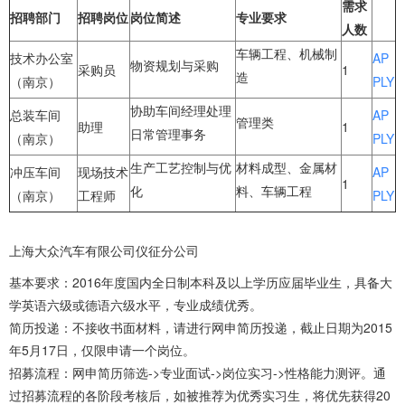
需求
招聘部门
招聘岗位
岗位简述
专业要求
人数
车辆工程、机械制
技术办公室
AP
物资规划与采购
采购员
1
造
（南京）
PLY
协助车间经理处理
总装车间
AP
管理类
助理
1
日常管理事务
（南京）
PLY
生产工艺控制与优
材料成型、金属材
冲压车间
现场技术
AP
1
化
料、车辆工程
（南京）
工程师
PLY
上海大众汽车有限公司仪征分公司
基本要求：2016年度国内全日制本科及以上学历应届毕业生，具备大
学英语六级或德语六级水平，专业成绩优秀。
简历投递：不接收书面材料，请进行网申简历投递，截止日期为2015
年5月17日，仅限申请一个岗位。
招募流程：网申简历筛选->专业面试->岗位实习->性格能力测评。通
过招募流程的各阶段考核后，如被推荐为优秀实习生，将优先获得20