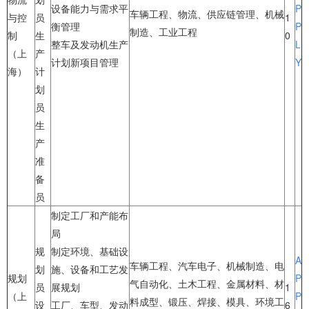
设备能力与需求平
P
车辆工程、物流、供应链管理、机械
与控
员
1
衡管理
P
制造、工业工程
制
生
0
整车及发动机生产
L
（上
产
计划新项目管理
Y
海）
计
划
员
生
产
准
备
员
制定工厂和产能布
局
规
制定环境、基础设
A
车辆工程、汽车电子、机械制造、电
划
施、设备和工艺发
规划
P
气自动化、土木工程、金属材料、材
员
展规划
1
（上
P
料成型、锻压、焊接、模具、环境工
设
工厂、车型、发动
6