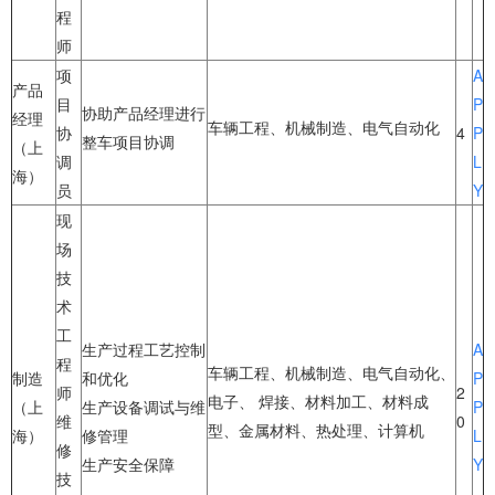
程
师
项
A
产品
目
P
协助产品经理进行
经理
车辆工程、机械制造、电气自动化
协
4
P
整车项目协调
（上
调
L
海）
员
Y
现
场
技
术
工
生产过程工艺控制
A
程
车辆工程、机械制造、电气自动化、
制造
和优化
P
师
2
电子、 焊接、材料加工、材料成
（上
生产设备调试与维
P
维
0
型、金属材料、热处理、计算机
海）
修管理
L
修
生产安全保障
Y
技