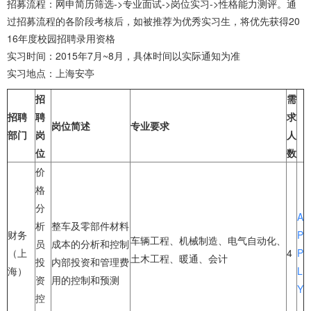
招募流程：网申简历筛选->专业面试->岗位实习->性格能力测评。通
过招募流程的各阶段考核后，如被推荐为优秀实习生，将优先获得20
16年度校园招聘录用资格
实习时间：2015年7月~8月，具体时间以实际通知为准
实习地点：上海安亭
招
需
招聘
聘
求
岗位简述
专业要求
部门
岗
人
位
数
价
格
分
A
析
整车及零部件材料
财务
P
车辆工程、机械制造、电气自动化、
员
成本的分析和控制
（上
4
P
土木工程、暖通、会计
投
内部投资和管理费
海）
L
资
用的控制和预测
Y
控