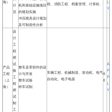
海）
L
程、消防工程、档案管理、计算机
计
机和基础设施项目
Y
员
的规划实施
冲压模具设计规划
及可制造性分析
设
计
工
程
师
试
A
产品
整车及零部件的设
验
P
车辆工程、机械制造、发动机、电气
工程
计与开发
5
工
P
自动化、电子电器
（上
整车试验
0
程
L
海）
样车试制
师
Y
试
制
工