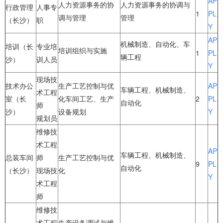
AP
人力资源事务的协
人力资源事务的协调与
行政管理
人事专
1
PL
调与管理
管理
（长沙）
职
Y
AP
机械制造、自动化、车
培训（长
专业培
培训组织与实施
1
PL
辆工程
沙）
训人员
Y
现场技
技术办公
生产工艺控制与优
AP
车辆工程、机械制造、
术工程
室（长
化车间工艺、生产
2
PL
自动化
师
沙）
设备规划
Y
规划员
维修技
术工程
AP
车辆工程、机械制造、
总装车间
师
生产工艺控制与优
9
PL
自动化
（长沙）
现场技
化
Y
术工程
师
维修技
术工程
生产设备调试与维