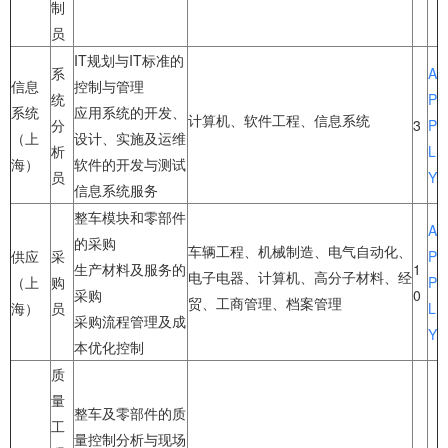
制
员
IT规划与IT标准的
系
A
信息
控制与管理
统
P
系统
应用系统的开发、
计算机、软件工程、信息系统
分
3
P
（上
设计、实施及运维
析
L
海）
软件的开发与测试
员
Y
信息系统服务
整车模块和零部件
A
的采购
车辆工程、机械制造、电气自动化、
供应
采
P
生产材料及服务的
1
电子电器、计算机、高分子材料、经
（上
购
P
采购
0
贸、工商管理、档案管理
海）
员
L
采购流程管理及成
Y
本优化控制
质
量
整车及零部件的质
工
量控制分析与现场