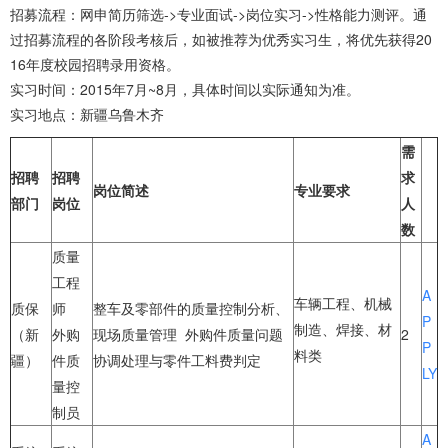
招募流程：网申简历筛选->专业面试->岗位实习->性格能力测评。通
过招募流程的各阶段考核后，如被推荐为优秀实习生，将优先获得20
16年度校园招聘录用资格。
实习时间：2015年7月~8月，具体时间以实际通知为准。
实习地点：新疆乌鲁木齐
需
招聘
招聘
求
岗位简述
专业要求
部门
岗位
人
数
质量
工程
A
车辆工程、机械
质保
师
整车及零部件的质量控制分析、
P
制造、焊接、材
（新
外购
现场质量管理 外购件质量问题
2
P
料类
疆）
件质
协调处理与零件工料费判定
LY
量控
制员
A