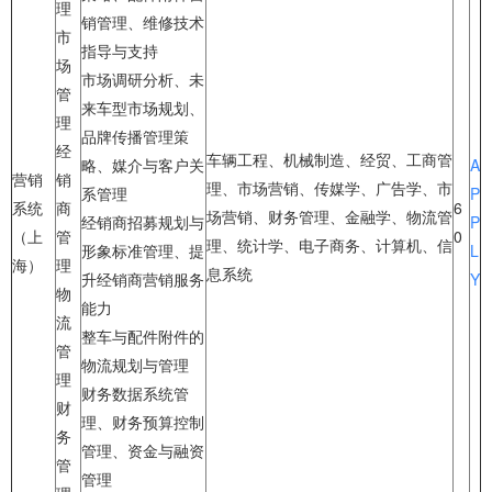
理
销管理、维修技术
市
指导与支持
场
市场调研分析、未
管
来车型市场规划、
理
品牌传播管理策
经
车辆工程、机械制造、经贸、工商管
略、媒介与客户关
A
营销
销
理、市场营销、传媒学、广告学、市
系管理
P
系统
商
6
场营销、财务管理、金融学、物流管
经销商招募规划与
P
（上
管
0
理、统计学、电子商务、计算机、信
形象标准管理、提
L
海）
理
息系统
升经销商营销服务
Y
物
能力
流
整车与配件附件的
管
物流规划与管理
理
财务数据系统管
财
理、财务预算控制
务
管理、资金与融资
管
管理