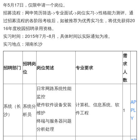
年5月17日，仅限申请一个岗位。
招募流程：网申简历筛选->专业面试->岗位实习->性格能力测评。通
过招募流程的各阶段考核后，如被推荐为优秀实习生，将优先获得20
16年度校园招聘录用资格。
实习时间：2015年7月~8月，具体时间以实际通知为准。
实习地点：湖南长沙
需
招聘岗
求
招聘部门
岗位简述
专业要求
位
人
数
日常网路系统性能
监控
AP
硬件软件设备安装
计算机、信息系统、软
系统（长
系统分
1
PL
维护
件工程
沙）
析员
Y
终端与服务器问题
分析处理