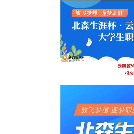
爱
云南省2
报名
竞