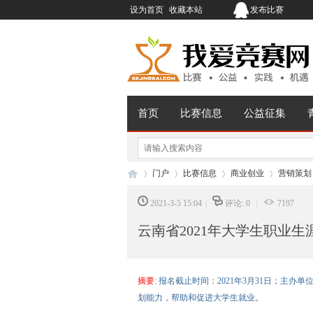
设为首页
收藏本站
发布比赛
首页
比赛信息
公益征集
门户
比赛信息
商业创业
营销策划
2021-3-5 15:04
|
评论: 0
|
7197
云南省2021年大学生职业生
我
›
›
›
›
摘要
: 报名截止时间：2021年3月31日；主
划能力，帮助和促进大学生就业。