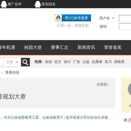
推广合作
策划冠名
用户名
只需一步，快速开始
密码
青年机遇
校园大使
赛事汇总
新闻资讯
荣誉嘉奖
热搜:
创业
征文
设计
广告
公益
志愿者
实习
训练营
文章
搜
查看内容
分享到：
涯规划大赛
索
›
办单位：中共云南省委教育工委、云南省教育厅 | 提升我省大学生职业生涯规
本月同