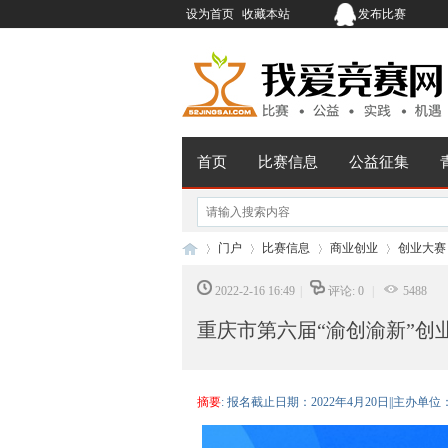
设为首页
收藏本站
发布比赛
首页
比赛信息
公益征集
门户
比赛信息
商业创业
创业大赛
2022-2-16 16:49
|
评论: 0
|
5488
重庆市第六届“渝创渝新”创
我
›
›
›
›
摘要
: 报名截止日期：2022年4月20日||主