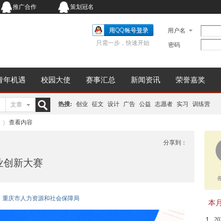
推广合作
策划冠名
用户名
只需一步，快速开始
密码
青年机遇
校园大使
赛事汇总
新闻资讯
荣誉嘉奖
热搜:
创业
征文
设计
广告
公益
志愿者
实习
训练营
文章
搜
查看内容
分享到：
业创新大赛
索
›
办单位：重庆市人力资源和社会保障局
本月同
2