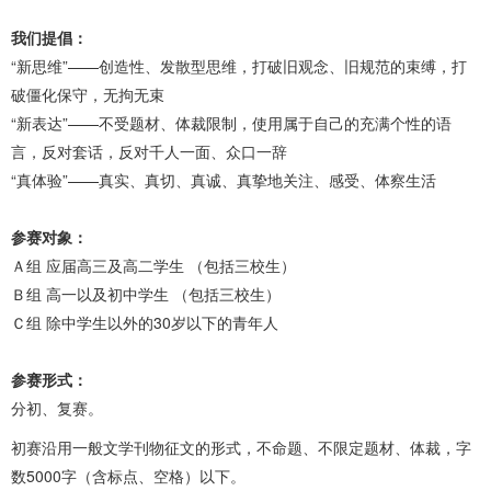
我们提倡：
“新思维”——创造性、发散型思维，打破旧观念、旧规范的束缚，打
破僵化保守，无拘无束
“新表达”——不受题材、体裁限制，使用属于自己的充满个性的语
言，反对套话，反对千人一面、众口一辞
“真体验”——真实、真切、真诚、真挚地关注、感受、体察生活
参赛对象：
Ａ组 应届高三及高二学生 （包括三校生）
Ｂ组 高一以及初中学生 （包括三校生）
Ｃ组 除中学生以外的30岁以下的青年人
参赛形式：
分初、复赛。
初赛沿用一般文学刊物征文的形式，不命题、不限定题材、体裁，字
数5000字（含标点、空格）以下。