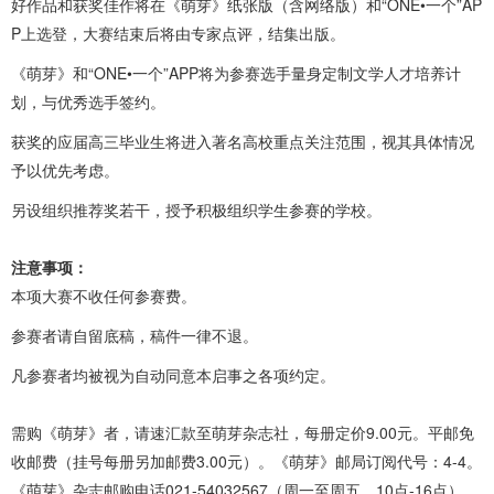
好作品和获奖佳作将在《萌芽》纸张版（含网络版）和“ONE•一个”AP
P上选登，大赛结束后将由专家点评，结集出版。
《萌芽》和“ONE•一个”APP将为参赛选手量身定制文学人才培养计
划，与优秀选手签约。
获奖的应届高三毕业生将进入著名高校重点关注范围，视其具体情况
予以优先考虑。
另设组织推荐奖若干，授予积极组织学生参赛的学校。
注意事项：
本项大赛不收任何参赛费。
参赛者请自留底稿，稿件一律不退。
凡参赛者均被视为自动同意本启事之各项约定。
需购《萌芽》者，请速汇款至萌芽杂志社，每册定价9.00元。平邮免
收邮费（挂号每册另加邮费3.00元）。《萌芽》邮局订阅代号：4-4。
《萌芽》杂志邮购电话021-54032567（周一至周五，10点-16点）、