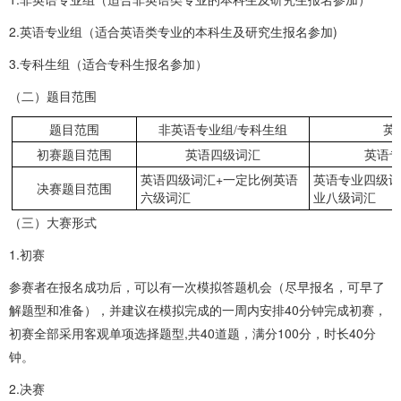
2.英语专业组（适合英语类专业的本科生及研究生报名参加)
3.专科生组（适合专科生报名参加）
（二）题目范围
题目范围
非英语专业组
/
专科生组
英
初赛题目范围
英语四级词汇
英语
+
英语四级词汇
一定比例英语
英语专业四级
决赛题目范围
六级词汇
业八级词汇
（三）大赛形式
1.初赛
参赛者在报名成功后，可以有一次模拟答题机会（尽早报名，可早了
解题型和准备），并建议在模拟完成的一周内安排40分钟完成初赛，
初赛全部采用客观单项选择题型,共40道题，满分100分，时长40分
钟。
2.决赛