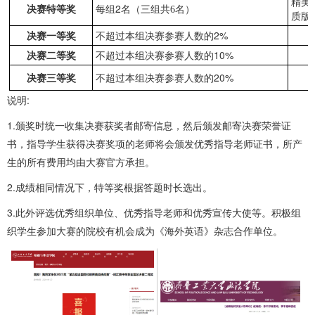
精美
2
决赛特等奖
每组
名（
三
组共
6
名）
质版
2%
决赛一等奖
不超过本组决赛参赛人数的
10%
决赛二等奖
不超过本组决赛参赛人数的
20%
决赛三等奖
不超过本组决赛参赛人数的
说明:
1.颁奖时统一收集决赛获奖者邮寄信息，然后颁发邮寄决赛荣誉证
书，指导学生获得决赛奖项的老师将会颁发优秀指导老师证书，所产
生的所有费用均由大赛官方承担。
2.成绩相同情况下，特等奖根据答题时长选出。
3.此外评选优秀组织单位、优秀指导老师和优秀宣传大使等。积极组
织学生参加大赛的院校有机会成为《海外英语》杂志合作单位。