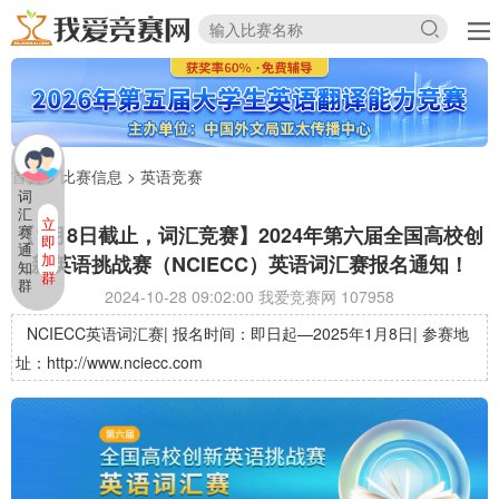
首页
>
比赛信息
>
英语竞赛
词
汇
立
【1月8日截止，词汇竞赛】2024年第六届全国高校创
赛
即
通
加
新英语挑战赛（NCIECC）英语词汇赛报名通知！
知
群
群
2024-10-28 09:02:00 我爱竞赛网
107958
NCIECC英语词汇赛| 报名时间：即日起—2025年1月8日| 参赛地
址：http://www.nciecc.com