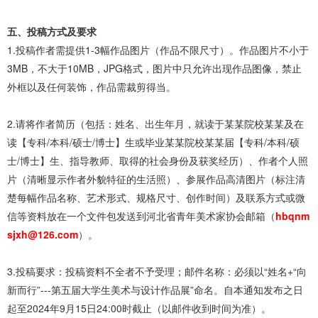
五、投稿方式及要求
1.投稿作者需提供1-3幅作品图片（作品不限尺寸）。作品图片不小于
3MB，不大于10MB，JPG格式，图片中只允许出现作品图像，禁止
外框以及任何装饰，作品需裁剪得当。
2.请将作者简历（包括：姓名、出生年月，就读于某某院校某某及在
读【专科/本科/硕士/博士】生或毕业某某院校某某届【专科/本科/硕
士/博士】生、指导教师、取得的社会身份及获奖经历）、作者个人照
片（清晰显示作者外貌特征的生活照）、参展作品高清图片（标注清
楚每幅作品名称、艺术形式、规格尺寸、创作时间）及联系方式或微
信等资料放在一个文件包发送到河北省青年美术家协会邮箱（
hbqnm
sjxh@126.com
）。
3.投稿要求：投稿资料不全者不予受理；邮件名称：必须以“姓名+“向
新而行”---第五届大学生美术与设计作品展”命名。自本通知发布之日
起至2024年9月15日24:00时截止（以邮件收到时间为准）。