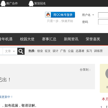
推广合作
策划冠名
用户名
只需一步，快速开始
密码
青年机遇
校园大使
赛事汇总
新闻资讯
荣誉嘉奖
热搜:
创业
征文
设计
广告
公益
志愿者
实习
训练营
文章
搜
分享到：
已出！
索
持续更新中！
本月同
 ，如有疏漏，敬请谅解。
【