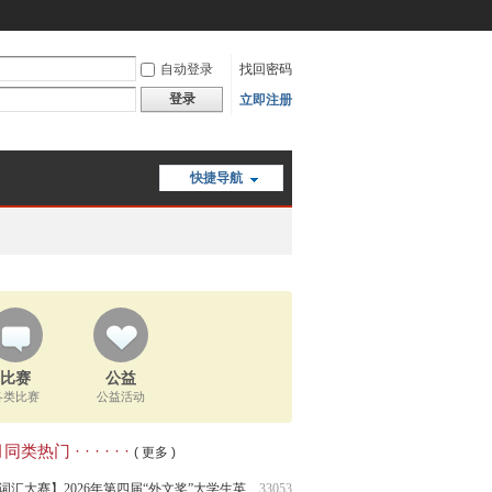
自动登录
找回密码
登录
立即注册
快捷导航
比赛
公益
各类比赛
公益活动
类热门 · · · · · ·
( 更多 )
词汇大赛】2026年第四届“外文奖”大学生英
33053