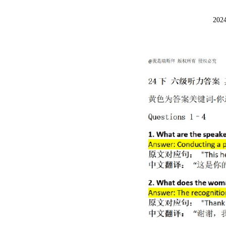
20
爱
竞