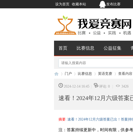
设为首页
收藏本站
发布比赛
首页
比赛信息
公益征集
门户
比赛信息
英语竞赛
查看内容
2024-12-14 16:45
|
评论: 0
|
3426
速看！2024年12月六级答案
我
›
›
›
›
摘要
: 速看！2024年12月六级答案已出！答案
注：答案持续更新中，时间有限，供参考