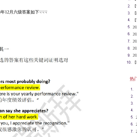
语
【
24年12月六级答案如下☟☟☟
词
【
赛
【
写
2
（
2
2
（
2
（
2
（
【
赛
热门英