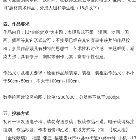
肖”题材美术作品，分成人组和学生组（18岁以下）。
四、作品要求
作品内容：以“金蛇贺岁”为主题，表现形式不限，漫画、动画、国
画、插画等其它形式皆可；不接受已经在其它赛事中获奖的作品投
稿；参展作品须具有独特的思想性、艺术性和时代感，主题鲜明，感
染力强，具有夸张、幽默等创作元素，富有个性创意。
作品尺寸及相关要求：绘画作品须装裱、装框，装框后作品尺寸不小
于50cm×50cm，不大于100cm×100cm。
数字绘画建议竖构图，比例1200*800，分辨率不低于300dpi。
五、投稿方式
初评一律发送电子稿，请勿寄送原稿，投稿作品不退。电子稿请标注
组别、作品标题、作者省份和姓名、联系方式等（例：【成人组】
《金蛇献瑞》 福建 张三 福建省xx市xx县xx街道xx路xx号 手机：13