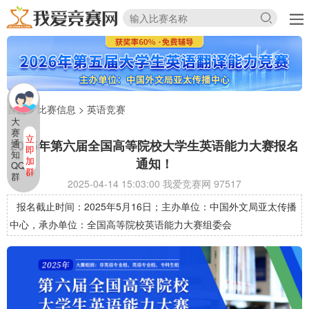
首页
>
比赛信息
>
英语竞赛
大
赛
立
2025年第六届全国高等院校大学生英语能力大赛报名
通
即
知
加
通知！
QQ
群
群
2025-04-14 15:03:00 我爱竞赛网
97517
报名截止时间：2025年5月16日；主办单位：中国外文局亚太传播
中心，承办单位：全国高等院校英语能力大赛组委会