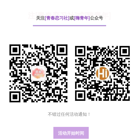
注[青春恋习社]或[嗨青年]
关注
[青春恋习社]
或
[嗨青年]
公众号
不错过任何活动通知！
活动开始时间