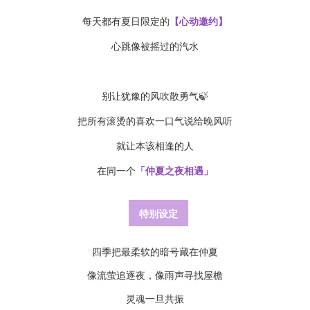
每天都有夏日限定的
【心动邀约】
心跳像被摇过的汽水
别让犹豫的风吹散勇气🍃
把所有滚烫的喜欢一口气说给晚风听
就让本该相逢的人
在同一个
「仲夏之夜相遇」
特别设定
四季把最柔软的暗号藏在仲夏
像流萤追逐夜，像雨声寻找屋檐
灵魂一旦共振