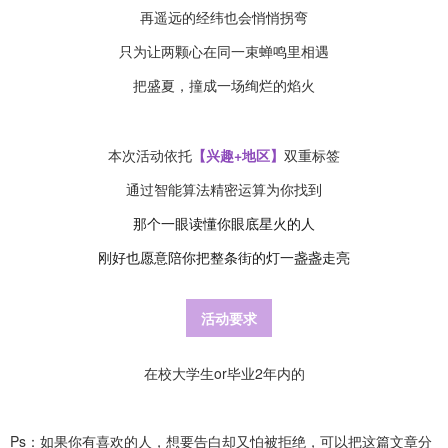
再遥远的经纬也会悄悄拐弯
只为让两颗心在同一束蝉鸣里相遇
把盛夏，撞成一场绚烂的焰火
本次活动依托
【兴趣+地区】
双重标签
通过智能算法精密运算为你找到
那个一眼读懂你眼底星火的人
刚好也愿意陪你把整条街的灯一盏盏走亮
活动要求
在校大学生or毕业2年内的
Ps：如果你有喜欢的人，想要告白却又怕被拒绝，可以把这篇文章分