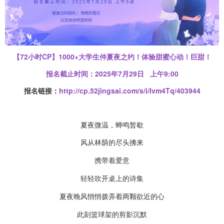
【72小时CP】1000+大学生仲夏夜之约！体验甜蜜心动！巨甜！
报名截止时间：2025年7月29日 上午9:00
报名链接：
http://cp.52jingsai.com/s/i/Ivm4Tq/403944
夏夜微温，蝉鸣暂歇
风从林荫的尽头拂来
携带着爱意
轻轻吹开桌上的诗集
夏夜晚风悄悄拨弄着两颗欲近的心
此刻篮球架的剪影沉默