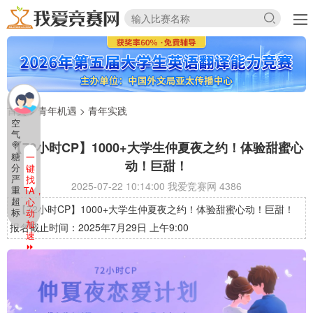
首页
>
青年机遇
>
青年实践
空
气
【72小时CP】1000+大学生仲夏夜之约！体验甜蜜心
🍭
糖
一
动！巨甜！
分
键
严
找
2025-07-22 10:14:00 我爱竞赛网
4386
重
TA，
超
心
【72小时CP】1000+大学生仲夏夜之约！体验甜蜜心动！巨甜！
标
动
加
报名截止时间：2025年7月29日 上午9:00
速
⏩️