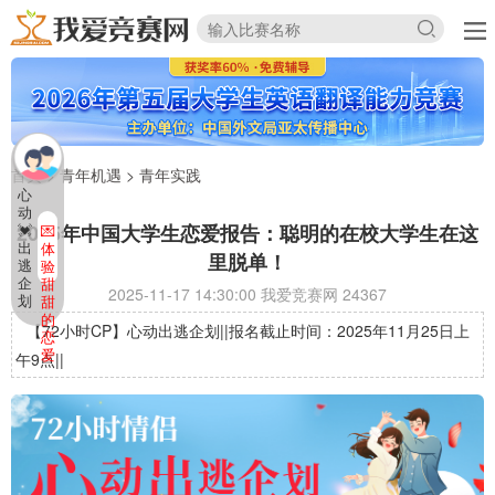
首页
>
青年机遇
>
青年实践
心
动
2025年中国大学生恋爱报告：聪明的在校大学生在这
💓
💌
出
体
里脱单！
逃
验
企
甜
2025-11-17 14:30:00 我爱竞赛网
24367
划
甜
的
【72小时CP】心动出逃企划||报名截止时间：2025年11月25日上
恋
爱
午9点||