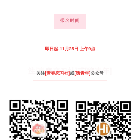
报名时间
即日起-11月25日 上午9点
注[青春恋习社]或[嗨青年]
关注
[青春恋习社]
或
[嗨青年]
公众号