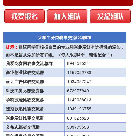
大学生分类赛事交流QQ群组
提示：
建议同学们根据自己的专业和兴趣爱好有选择性的添加，
而不是盲从添加所有群组。（每人限加4个，谢谢配合！）
我爱竞赛网赛事交流总群
894458534
商业创业比赛交流群
1157022768
设计广告比赛交流群
1034057247
科技IT类比赛交流群
672077940
学科技能比赛交流群
1142088613
选秀歌唱比赛交流群
1049196755
兴趣爱好比赛交流群
601625823
公益志愿者交流群
993779533
青年机遇信息交流群
591750236